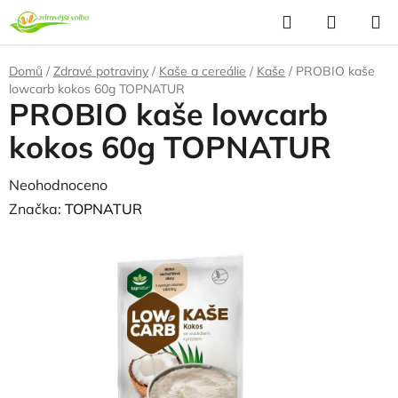
Přejít
Hledat
NÁKUP
na
KOŠÍK
obsah
Domů
/
Zdravé potraviny
/
Kaše a cereálie
/
Kaše
/
PROBIO kaše
lowcarb kokos 60g TOPNATUR
PROBIO kaše lowcarb
kokos 60g TOPNATUR
Průměrné
Neohodnoceno
Podrobnosti hodnocení
hodnocení
Značka:
TOPNATUR
produktu
je
0,0
z
5
hvězdiček.