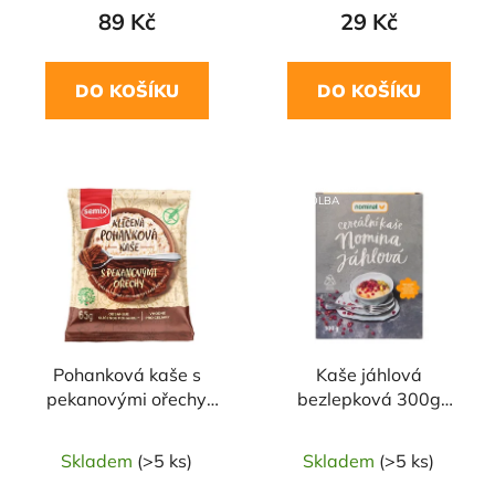
89 Kč
29 Kč
DO KOŠÍKU
DO KOŠÍKU
NAŠE OVĚŘENÁ
VOLBA
Pohanková kaše s
Kaše jáhlová
pekanovými ořechy
bezlepková 300g
65g SEMIX
NOMINA
Skladem
(>5 ks)
Skladem
(>5 ks)