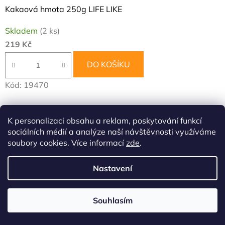
Kakaová hmota 250g LIFE LIKE
Skladem
(2 ks)
219 Kč
DO KOŠÍKU
Kód:
19470
K personalizaci obsahu a reklam, poskytování funkcí
sociálních médií a analýze naší návštěvnosti využíváme
soubory cookies. Více informací
zde
.
Nastavení
🎉 Akce, která potěší! Nakupte nad 1000 Kč a my vám přibalíme
Kešu natural 200g jako dárek. Pokud si u nás objednáte za 1500
Kč, dostanete čaj Luční kvítí od Sonnentoru a při nákupu nad 2000
Souhlasím
Kč to bude KITL syrob malina 500ml .