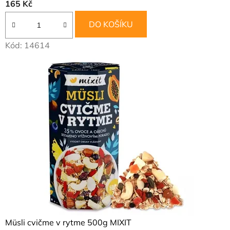
165 Kč
e
DO KOŠÍKU
r
Kód:
14614
i
e
Müsli cvičme v rytme 500g MIXIT