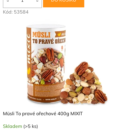
t
Kód:
53584
i
k
a
a
E
K
O
d
r
Müsli To pravé ořechové 400g MIXIT
o
Skladem
(>5 ks)
g