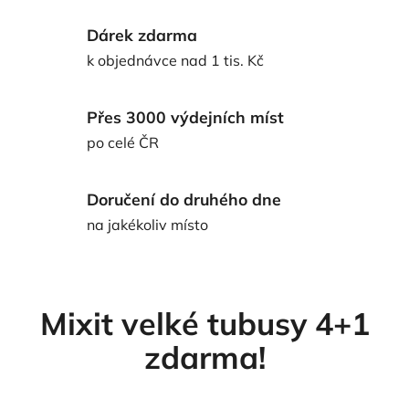
v
é
Dárek zdarma
k objednávce nad 1 tis. Kč
p
o
Přes 3000 výdejních míst
t
po celé ČR
r
a
Doručení do druhého dne
na jakékoliv místo
v
i
n
Mixit velké tubusy 4+1
y
zdarma!
,