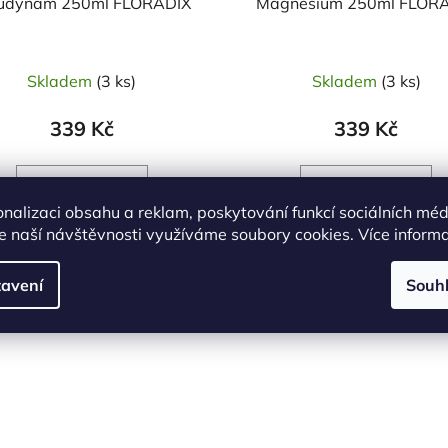
udynam 250ml FLORADIX
Magnesium 250ml FLOR
Skladem
(3 ks)
Skladem
(3 ks)
339 Kč
339 Kč
onalizaci obsahu a reklam, poskytování funkcí sociálních méd
e naší návštěvnosti využíváme soubory cookies. Více inform
DO KOŠÍKU
DO KOŠÍKU
avení
Souh
Kód:
17441
Kó