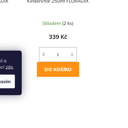
ADIX
Kindervital 250ml FLORADIX
Skladem
(2 ks)
339 Kč
ií a
ací
zde
.
DO KOŠÍKU
lasím
d:
20898