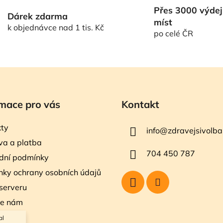
l
Přes 3000 výdej
á
Dárek zdarma
míst
d
k objednávce nad 1 tis. Kč
po celé ČR
a
c
í
p
r
v
k
mace pro vás
Kontakt
y
v
ty
info
@
zdravejsivolba
ý
a a platba
p
704 450 787
i
dní podmínky
s
ky ochrany osobních údajů
u
serveru
te nám
al