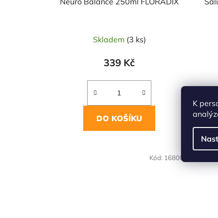
u
Neuro Balance 250ml FLORADIX
Sal
k
t
ů
Skladem
(3 ks)
339 Kč
K pers
analýz
DO KOŠÍKU
Nast
Kód:
16800