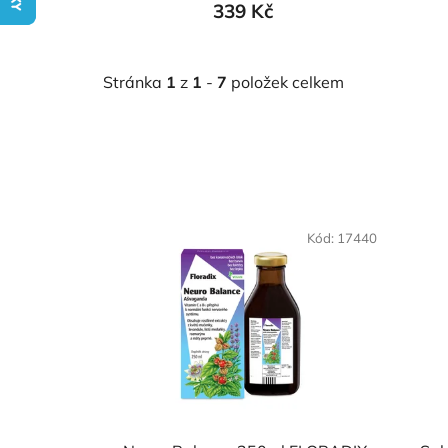
339 Kč
Stránka
1
z
1
-
7
položek celkem
V
ý
Kód:
17440
p
i
s
p
r
o
d