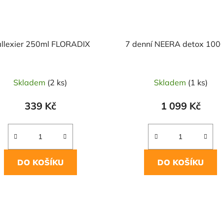
llexier 250ml FLORADIX
7 denní NEERA detox 100
Skladem
(2 ks)
Skladem
(1 ks)
339 Kč
1 099 Kč
DO KOŠÍKU
DO KOŠÍKU
O
v