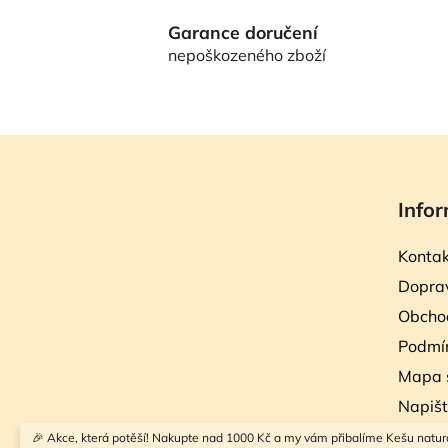
Garance doručení
nepoškozeného zboží
Z
á
Infor
p
a
Kontak
t
Doprav
í
Obcho
Podmín
Mapa 
Napiš
🎉 Akce, která potěší! Nakupte nad 1000 Kč a my vám přibalíme Kešu natur