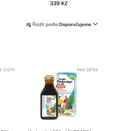
339 Kč
Ř
Řadit podle:
Doporučujeme
a
z
e
n
í
p
d:
12270
Kód:
18754
r
o
d
u
k
t
ů