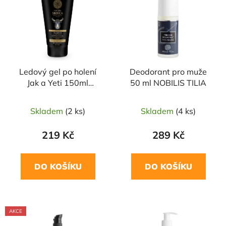
p
o
i
d
s
u
p
k
r
t
Ledový gel po holení
Deodorant pro muže
o
ů
Jak a Yeti 150ml
50 ml NOBILIS TILIA
d
NATURA SIBERICA
u
Skladem
(2 ks)
Skladem
(4 ks)
k
t
219 Kč
289 Kč
ů
DO KOŠÍKU
DO KOŠÍKU
AKCE