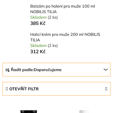
Balzám po holení pro muže 100 ml
NOBILIS TILIA
Skladem
(2 ks)
385 Kč
Holicí krém pro muže 200 ml NOBILIS
TILIA
Skladem
(2 ks)
312 Kč
Ř
Řadit podle:
Doporučujeme
a
z
e
OTEVŘÍT FILTR
n
í
V
p
ý
r