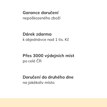
v
l
Garance doručení
á
d
nepoškozeného zboží
a
c
í
Dárek zdarma
p
k objednávce nad 1 tis. Kč
r
v
k
Přes 3000 výdejních míst
y
po celé ČR
v
ý
p
Doručení do druhého dne
i
na jakékoliv místo
s
u
Z