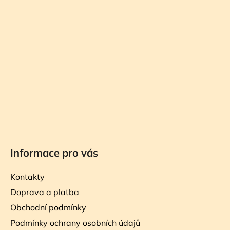
á
p
a
t
í
Informace pro vás
Kontakty
Doprava a platba
Obchodní podmínky
Podmínky ochrany osobních údajů