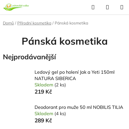
Přejít
Hledat
NÁKUP
na
KOŠÍK
obsah
Domů
/
Přírodní kosmetika
/
Pánská kosmetika
Pánská kosmetika
Nejprodávanější
Ledový gel po holení Jak a Yeti 150ml
NATURA SIBERICA
Skladem
(2 ks)
219 Kč
Deodorant pro muže 50 ml NOBILIS TILIA
Skladem
(4 ks)
289 Kč