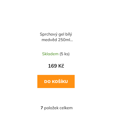
Sprchový gel bílý
medvěd 250ml
NATURA SIBERICA
Skladem
(5 ks)
169 Kč
DO KOŠÍKU
7
položek celkem
O