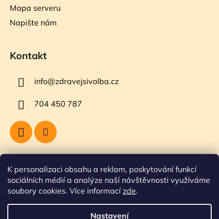
Mapa serveru
Napište nám
Kontakt
info
@
zdravejsivolba.cz
704 450 787
Přijímáme online platby
K personalizaci obsahu a reklam, poskytování funkcí
sociálních médií a analýze naší návštěvnosti využíváme
soubory cookies. Více informací
zde
.
Nastavení