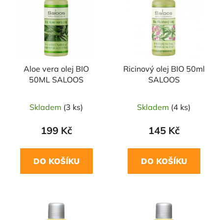
p
o
i
d
s
u
p
k
r
t
Aloe vera olej BIO
Ricinový olej BIO 50ml
o
ů
50ML SALOOS
SALOOS
d
u
Skladem
(3 ks)
Skladem
(4 ks)
k
t
199 Kč
145 Kč
ů
DO KOŠÍKU
DO KOŠÍKU