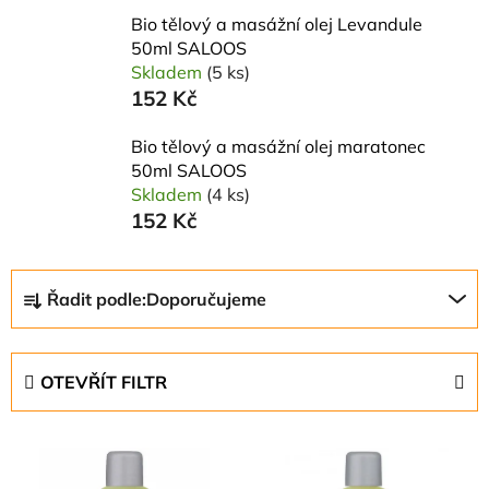
Bio tělový a masážní olej Levandule
50ml SALOOS
Skladem
(5 ks)
152 Kč
Bio tělový a masážní olej maratonec
50ml SALOOS
Skladem
(4 ks)
152 Kč
Ř
Řadit podle:
Doporučujeme
a
z
e
OTEVŘÍT FILTR
n
í
V
p
ý
r