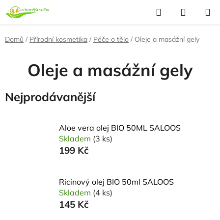
Přejít
Hledat
NÁKUP
na
KOŠÍK
obsah
Domů
/
Přírodní kosmetika
/
Péče o tělo
/
Oleje a masážní gely
Oleje a masážní gely
Nejprodávanější
Aloe vera olej BIO 50ML SALOOS
Skladem
(3 ks)
199 Kč
Ricinový olej BIO 50ml SALOOS
Skladem
(4 ks)
145 Kč