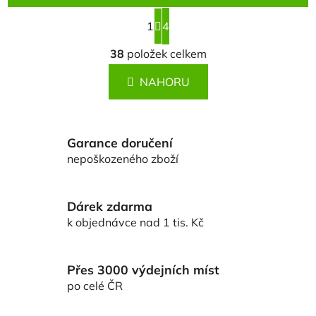
S
1
t
4
r
O
á
38
položek celkem
v
n
l
k
NAHORU
á
o
d
v
a
á
c
n
Garance doručení
í
í
nepoškozeného zboží
p
r
v
Dárek zdarma
k
k objednávce nad 1 tis. Kč
y
v
ý
Přes 3000 výdejních míst
p
po celé ČR
i
s