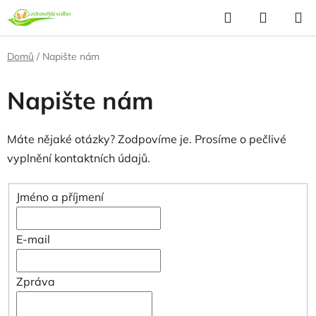
Přejít
Hledat
NÁKUP
na
KOŠÍK
obsah
Domů
/
Napište nám
Napište nám
Máte nějaké otázky? Zodpovíme je. Prosíme o pečlivé
vyplnění kontaktních údajů.
Jméno a příjmení
E-mail
Zpráva