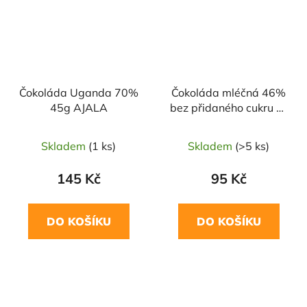
Čokoláda Uganda 70%
Čokoláda mléčná 46%
45g AJALA
bez přidaného cukru se
sladidlem erythritol
100g TAITAU
Skladem
(1 ks)
Skladem
(>5 ks)
145 Kč
95 Kč
DO KOŠÍKU
DO KOŠÍKU