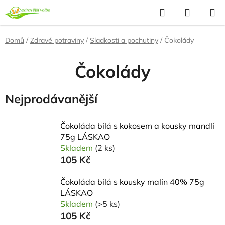
Přejít
Hledat
NÁKUP
na
KOŠÍK
obsah
Domů
/
Zdravé potraviny
/
Sladkosti a pochutiny
/
Čokolády
Čokolády
Nejprodávanější
Čokoláda bílá s kokosem a kousky mandlí
75g LÁSKAO
Skladem
(2 ks)
105 Kč
Čokoláda bílá s kousky malin 40% 75g
LÁSKAO
Skladem
(>5 ks)
105 Kč