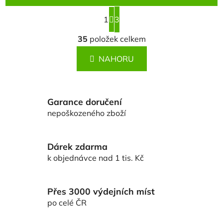
S
1
t
3
r
O
á
35
položek celkem
v
n
l
k
NAHORU
á
o
d
v
a
á
c
n
Garance doručení
í
í
nepoškozeného zboží
p
r
v
Dárek zdarma
k
k objednávce nad 1 tis. Kč
y
v
ý
Přes 3000 výdejních míst
p
po celé ČR
i
s