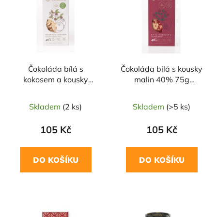
p
o
i
d
s
u
p
k
r
t
Čokoláda bílá s
Čokoláda bílá s kousky
o
ů
kokosem a kousky
malin 40% 75g
d
mandlí 75g LÁSKAO
LÁSKAO
u
Skladem
(2 ks)
Skladem
(>5 ks)
k
t
105 Kč
105 Kč
ů
DO KOŠÍKU
DO KOŠÍKU