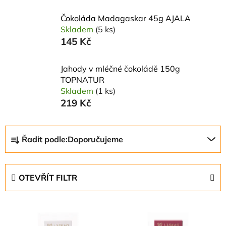
Čokoláda Madagaskar 45g AJALA
Skladem
(5 ks)
145 Kč
Jahody v mléčné čokoládě 150g
TOPNATUR
Skladem
(1 ks)
219 Kč
Ř
Řadit podle:
Doporučujeme
a
z
e
OTEVŘÍT FILTR
n
í
V
p
ý
r