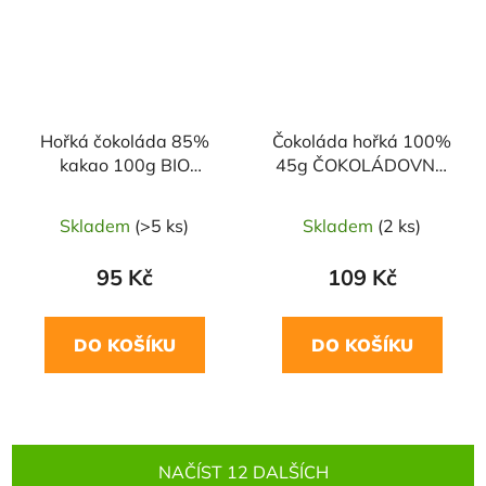
Hořká čokoláda 85%
Čokoláda hořká 100%
kakao 100g BIO
45g ČOKOLÁDOVNA
LIEBHART'S
TROUBELICE
Skladem
(>5 ks)
Skladem
(2 ks)
95 Kč
109 Kč
DO KOŠÍKU
DO KOŠÍKU
NAČÍST 12 DALŠÍCH