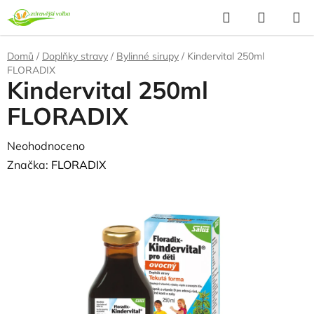
Přejít
Hledat
NÁKUP
na
KOŠÍK
obsah
Domů
/
Doplňky stravy
/
Bylinné sirupy
/
Kindervital 250ml
FLORADIX
Kindervital 250ml
FLORADIX
Průměrné
Neohodnoceno
Podrobnosti hodnocení
hodnocení
Značka:
FLORADIX
produktu
je
0,0
z
5
hvězdiček.