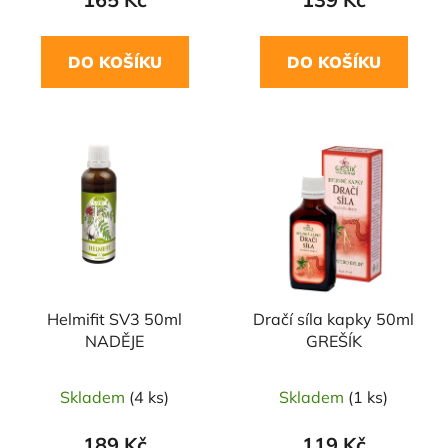
DO KOŠÍKU
DO KOŠÍKU
Helmifit SV3 50ml
Dračí síla kapky 50ml
NADĚJE
GREŠÍK
Skladem
(4 ks)
Skladem
(1 ks)
189 Kč
119 Kč