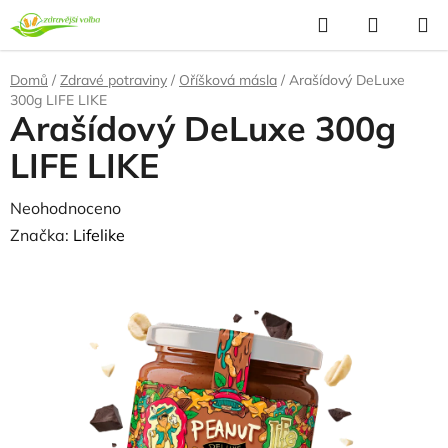
Přejít
Hledat
NÁKUP
na
KOŠÍK
obsah
Domů
/
Zdravé potraviny
/
Oříšková másla
/
Arašídový DeLuxe
300g LIFE LIKE
Arašídový DeLuxe 300g
LIFE LIKE
Průměrné
Neohodnoceno
Podrobnosti hodnocení
hodnocení
Značka:
Lifelike
produktu
je
0,0
z
5
hvězdiček.