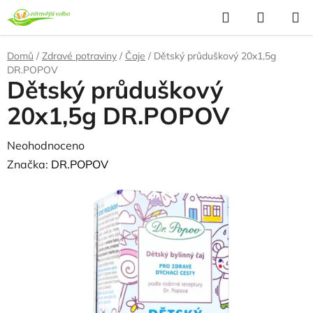
Přejít
Hledat
NÁKUP
na
KOŠÍK
obsah
Domů
/
Zdravé potraviny
/
Čaje
/
Dětský průduškový 20x1,5g
DR.POPOV
Dětský průduškový
20x1,5g DR.POPOV
Průměrné
Neohodnoceno
Podrobnosti hodnocení
hodnocení
Značka:
DR.POPOV
produktu
je
0,0
z
5
hvězdiček.