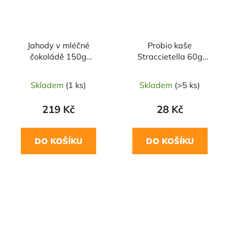
Jahody v mléčné
Probio kaše
čokoládě 150g
Straccietella 60g
TOPNATUR
TOPNATUR
Skladem
(1 ks)
Skladem
(>5 ks)
219 Kč
28 Kč
DO KOŠÍKU
DO KOŠÍKU