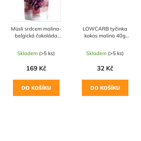
Müsli srdcem malina-
LOWCARB tyčinka
belgická čokoláda
kokos malina 40g
250g TOPNATUR
TOPNATUR
Skladem
(>5 ks)
Skladem
(>5 ks)
169 Kč
32 Kč
DO KOŠÍKU
DO KOŠÍKU