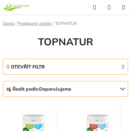
Přejít
Hledat
NÁKUP
na
KOŠÍK
obsah
Domů
/
Prodávané značky
/
TOPNATUR
TOPNATUR
OTEVŘÍT FILTR
Ř
Řadit podle:
Doporučujeme
a
z
V
e
ý
n
p
í
i
p