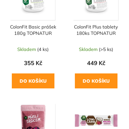
s
r
p
o
r
d
ColonFit Basic prášek
ColonFit Plus tablety
o
u
180g TOPNATUR
180ks TOPNATUR
d
k
u
t
Skladem
(4 ks)
Skladem
(>5 ks)
k
ů
t
355 Kč
449 Kč
ů
DO KOŠÍKU
DO KOŠÍKU