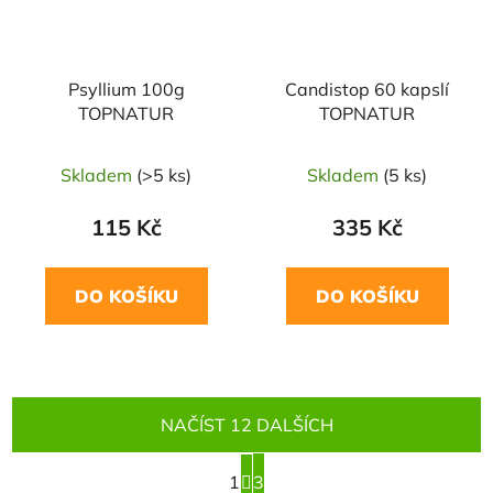
Psyllium 100g
Candistop 60 kapslí
TOPNATUR
TOPNATUR
Skladem
(>5 ks)
Skladem
(5 ks)
115 Kč
335 Kč
DO KOŠÍKU
DO KOŠÍKU
NAČÍST 12 DALŠÍCH
S
1
t
3