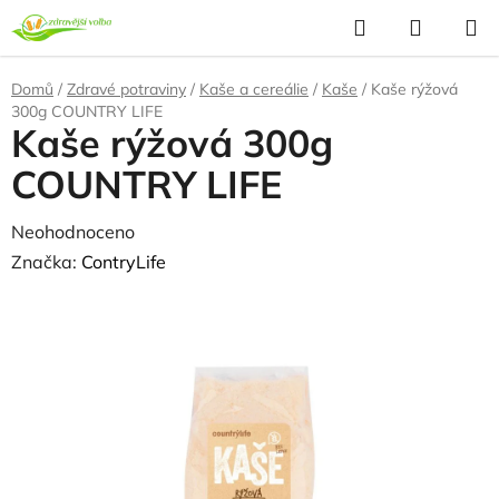
Přejít
Hledat
NÁKUP
na
KOŠÍK
obsah
Domů
/
Zdravé potraviny
/
Kaše a cereálie
/
Kaše
/
Kaše rýžová
300g COUNTRY LIFE
Kaše rýžová 300g
COUNTRY LIFE
Průměrné
Neohodnoceno
Podrobnosti hodnocení
hodnocení
Značka:
ContryLife
produktu
NAŠE OVĚŘENÁ
VOLBA
je
0,0
z
5
hvězdiček.