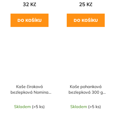
32 Kč
25 Kč
DO KOŠÍKU
DO KOŠÍKU
NAŠE OVĚŘENÁ
NAŠE OVĚŘENÁ
VOLBA
VOLBA
Kaše čiroková
Kaše pohanková
bezlepková Nomina
bezlepková 300 g
300 g NOMINAL
NOMINAL
Skladem
(>5 ks)
Skladem
(>5 ks)