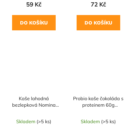
59 Kč
72 Kč
DO KOŠÍKU
DO KOŠÍKU
NAŠE OVĚŘENÁ
VOLBA
Kaše lahodná
Probio kaše čokoláda s
bezlepková Nomina
proteinem 60g
300 g NOMINAL
TOPNATUR
Skladem
(>5 ks)
Skladem
(>5 ks)