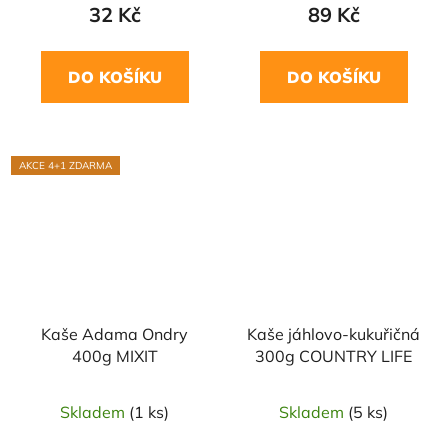
32 Kč
89 Kč
DO KOŠÍKU
DO KOŠÍKU
AKCE 4+1 ZDARMA
NAŠE OVĚŘENÁ
VOLBA
Kaše Adama Ondry
Kaše jáhlovo-kukuřičná
400g MIXIT
300g COUNTRY LIFE
Skladem
(1 ks)
Skladem
(5 ks)