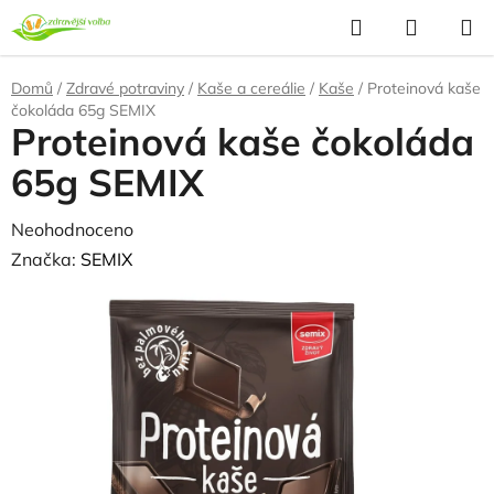
Přejít
Hledat
NÁKUP
na
KOŠÍK
obsah
Domů
/
Zdravé potraviny
/
Kaše a cereálie
/
Kaše
/
Proteinová kaše
čokoláda 65g SEMIX
Proteinová kaše čokoláda
65g SEMIX
Průměrné
Neohodnoceno
Podrobnosti hodnocení
hodnocení
Značka:
SEMIX
produktu
je
0,0
z
5
hvězdiček.