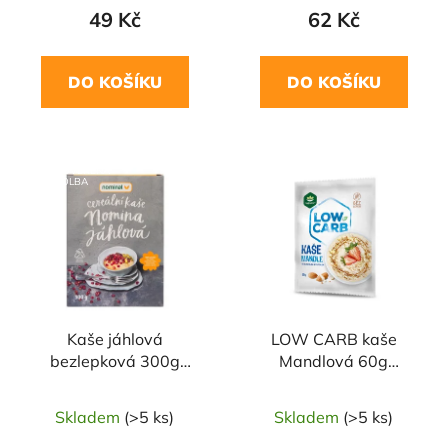
49 Kč
62 Kč
DO KOŠÍKU
DO KOŠÍKU
NAŠE OVĚŘENÁ
VOLBA
Kaše jáhlová
LOW CARB kaše
bezlepková 300g
Mandlová 60g
NOMINA
TOPNATUR
Skladem
(>5 ks)
Skladem
(>5 ks)