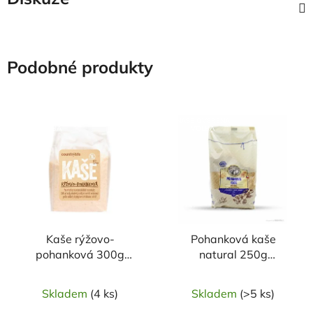
Podobné produkty
NAŠE OVĚŘENÁ
NAŠE OVĚŘENÁ
VOLBA
VOLBA
Kaše rýžovo-
Pohanková kaše
pohanková 300g
natural 250g
COUNTRY LIFE
ŠMAJSTRLA
Skladem
(4 ks)
Skladem
(>5 ks)