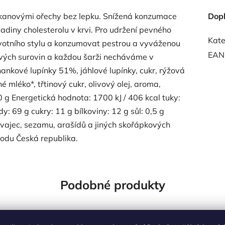
kanovými ořechy bez lepku. Snížená konzumace
Dop
adiny cholesterolu v krvi. Pro udržení pevného
Kate
votního stylu a konzumovat pestrou a vyváženou
EAN
ových surovin a každou šarži necháváme v
hankové lupínky 51%, jáhlové lupínky, cukr, rýžová
mléko*, třtinový cukr, olivový olej, aroma,
 g Energetická hodnota: 1700 kJ / 406 kcal tuky:
: 69 g cukry: 11 g bílkoviny: 12 g sůl: 0,5 g
vajec, sezamu, arašídů a jiných skořápkových
odu Česká republika.
Podobné produkty