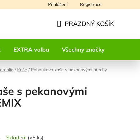
Přihlášení
Registrace
Napište nám
PRÁZDNÝ KOŠÍK
NÁKUPNÍ
KOŠÍK
t
EXTRA volba
Všechny značky
Kontakt
ereálie
/
Kaše
/
Pohanková kaše s pekanovými ořechy
še s pekanovými
EMIX
odnocení
Skladem
(>5 ks)