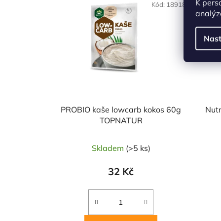
K pers
Kód:
18918
analýz
Nast
PROBIO kaše lowcarb kokos 60g
Nutr
TOPNATUR
Skladem
(>5 ks)
32 Kč