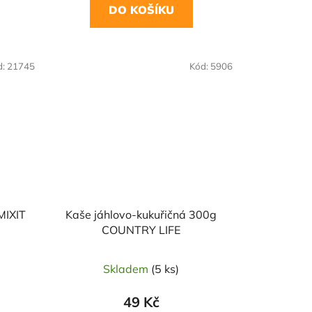
DO KOŠÍKU
NAŠE OVĚŘENÁ
d:
21745
Kód:
5906
VOLBA
MIXIT
Kaše jáhlovo-kukuřičná 300g
COUNTRY LIFE
Skladem
(5 ks)
49 Kč