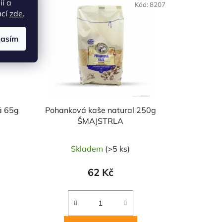
ií a
d:
19693
Kód:
8207
VOLBA
ací
zde
.
lasím
á 65g
Pohanková kaše natural 250g
ŠMAJSTRLA
Skladem
(>5 ks)
62 Kč