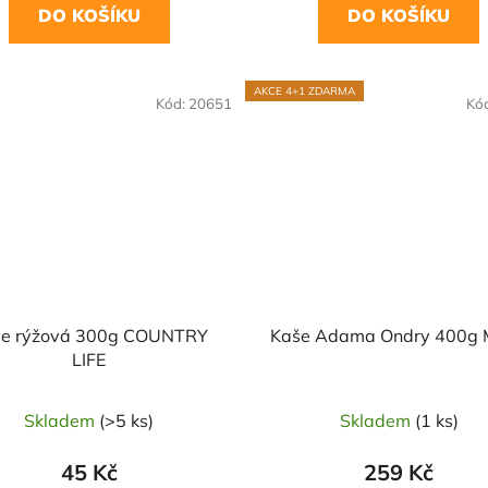
DO KOŠÍKU
DO KOŠÍKU
OVĚŘENÁ
AKCE 4+1 ZDARMA
Kód:
20651
Kó
LBA
e rýžová 300g COUNTRY
Kaše Adama Ondry 400g 
LIFE
Skladem
(>5 ks)
Skladem
(1 ks)
45 Kč
259 Kč