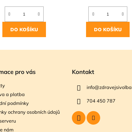
DO KOŠÍKU
DO KOŠÍKU
mace pro vás
Kontakt
ty
info
@
zdravejsivolba
a a platba
704 450 787
dní podmínky
ky ochrany osobních údajů
serveru
te nám