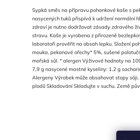
Sypká směs na přípravu pohankové kaše s pe
nasycených tuků přispívá k udržení normální hl
zdraví je nutno dodržovat zásady zdravého ži
stravu. Kaše je vyrobena z přirozeně bezlepk
laboratoři prověřit na obsah lepku. Složení po
mouka, pekanové ořechy* 5%, sušené polotučné 
mořská sůl. * alergen Výživové hodnoty na 100
7,9 g nasycené mastné kyseliny: 1,2 g sacharidy
Alergeny Výrobek může obsahovat stopy sóji, 
plodů Skladování Skladujte v suchu. Země pův