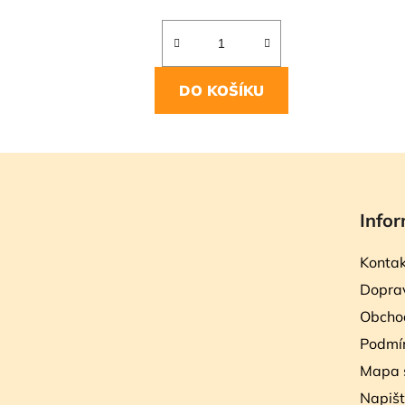
DO KOŠÍKU
Z
á
Infor
p
a
Kontak
t
Doprav
í
Obcho
Podmín
Mapa 
Napiš