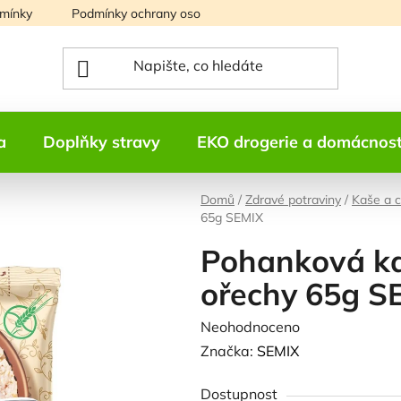
mínky
Podmínky ochrany osobních údajů
Mapa serveru
a
Doplňky stravy
EKO drogerie a domácnos
Domů
/
Zdravé potraviny
/
Kaše a c
65g SEMIX
Pohanková ka
ořechy 65g S
Průměrné
Neohodnoceno
Podrobnosti h
hodnocení
Značka:
SEMIX
produktu
Dostupnost
je