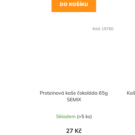
DO KOŠÍKU
NAŠE 
Kód:
19760
VO
Proteinová kaše čokoláda 65g
Kaš
SEMIX
Skladem
(>5 ks)
27 Kč