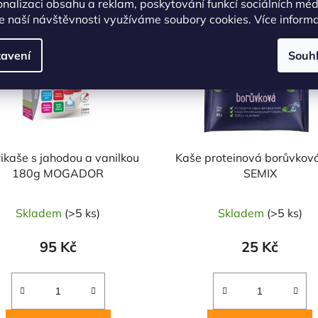
onalizaci obsahu a reklam, poskytování funkcí sociálních méd
Kód:
7409
Kó
e naší návštěvnosti využíváme soubory cookies. Více inform
avení
Souh
ikaše s jahodou a vanilkou
Kaše proteinová borůvkov
180g MOGADOR
SEMIX
Skladem
(>5 ks)
Skladem
(>5 ks)
95 Kč
25 Kč