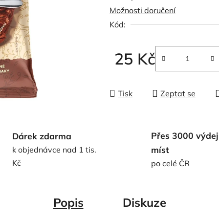
Možnosti doručení
0,0
Kód:
z
5
hvězdiček.
25 Kč
Měrná cena:
Tisk
Zeptat se
Přes 3000 výdej
Dárek zdarma
míst
k objednávce nad 1 tis.
Kč
po celé ČR
Popis
Diskuze