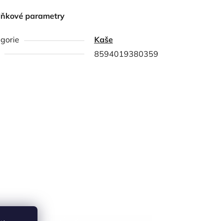
lňkové parametry
gorie
Kaše
8594019380359
NAŠE OVĚŘENÁ