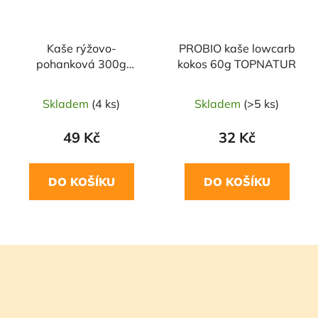
Kaše rýžovo-
PROBIO kaše lowcarb
pohanková 300g
kokos 60g TOPNATUR
COUNTRY LIFE
Skladem
(4 ks)
Skladem
(>5 ks)
49 Kč
32 Kč
DO KOŠÍKU
DO KOŠÍKU
Z
á
p
a