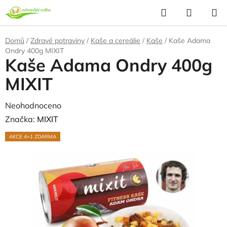
Přejít
Hledat
NÁKUP
na
KOŠÍK
obsah
Domů
/
Zdravé potraviny
/
Kaše a cereálie
/
Kaše
/
Kaše Adama
Ondry 400g MIXIT
Kaše Adama Ondry 400g
MIXIT
Průměrné
Neohodnoceno
Podrobnosti hodnocení
hodnocení
Značka:
MIXIT
produktu
AKCE 4+1 ZDARMA
je
0,0
z
5
hvězdiček.