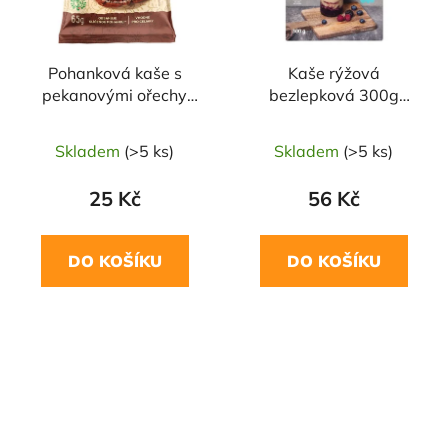
Pohanková kaše s
Kaše rýžová
pekanovými ořechy
bezlepková 300g
65g SEMIX
NOMINAL
Skladem
(>5 ks)
Skladem
(>5 ks)
25 Kč
56 Kč
DO KOŠÍKU
DO KOŠÍKU
NAŠE OVĚŘENÁ
NAŠE OVĚŘENÁ
VOLBA
VOLBA