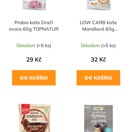
Probio kaše Dračí
LOW CARB kaše
ovoce 60g TOPNATUR
Mandlová 60g
TOPNATUR
Skladem
(>5 ks)
Skladem
(>5 ks)
29 Kč
32 Kč
DO KOŠÍKU
DO KOŠÍKU
NAŠE OVĚŘENÁ
VOLBA