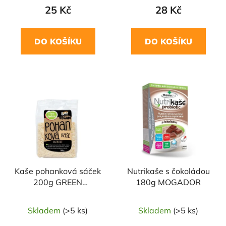
25 Kč
28 Kč
DO KOŠÍKU
DO KOŠÍKU
NAŠE OVĚŘENÁ
VOLBA
Kaše pohanková sáček
Nutrikaše s čokoládou
200g GREEN
180g MOGADOR
APOTHEKE
Skladem
(>5 ks)
Skladem
(>5 ks)