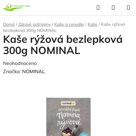
Přejít
Hledat
NÁKUP
na
KOŠÍK
obsah
Domů
/
Zdravé potraviny
/
Kaše a cereálie
/
Kaše
/
Kaše rýžová
bezlepková 300g NOMINAL
Kaše rýžová bezlepková
300g NOMINAL
Průměrné
Neohodnoceno
Podrobnosti hodnocení
hodnocení
Značka:
NOMINAL
produktu
NAŠE OVĚŘENÁ
VOLBA
je
0,0
z
5
hvězdiček.