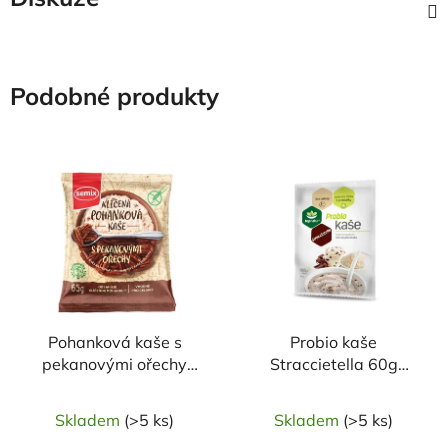
Podobné produkty
Pohanková kaše s
Probio kaše
pekanovými ořechy
Straccietella 60g
65g SEMIX
TOPNATUR
Skladem
(>5 ks)
Skladem
(>5 ks)