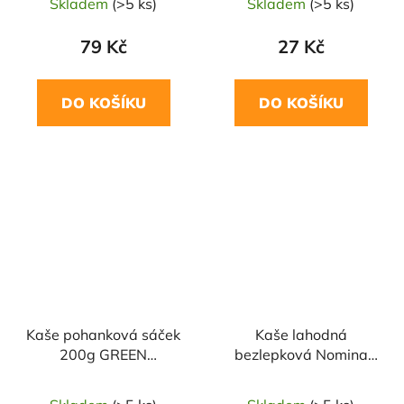
Skladem
(>5 ks)
Skladem
(>5 ks)
79 Kč
27 Kč
DO KOŠÍKU
DO KOŠÍKU
NAŠE OVĚŘENÁ
NAŠE OVĚŘENÁ
VOLBA
VOLBA
Kaše pohanková sáček
Kaše lahodná
200g GREEN
bezlepková Nomina
APOTHEKE
300 g NOMINAL