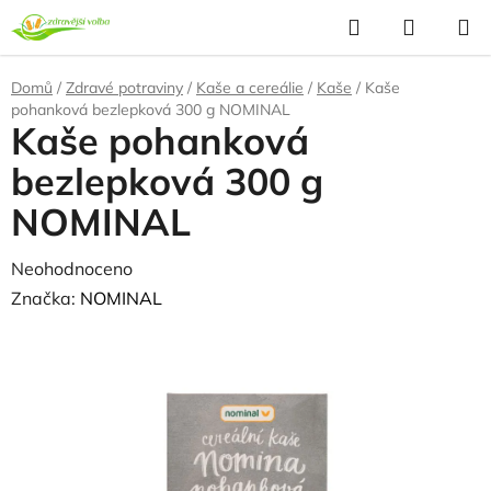
Přejít
Hledat
NÁKUP
na
KOŠÍK
obsah
Domů
/
Zdravé potraviny
/
Kaše a cereálie
/
Kaše
/
Kaše
pohanková bezlepková 300 g NOMINAL
Kaše pohanková
bezlepková 300 g
NOMINAL
Průměrné
Neohodnoceno
Podrobnosti hodnocení
hodnocení
Značka:
NOMINAL
produktu
NAŠE OVĚŘENÁ
VOLBA
je
0,0
z
5
hvězdiček.