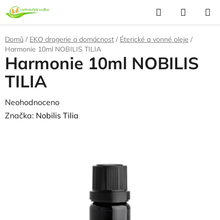
Přejít
Hledat
NÁKUP
na
KOŠÍK
obsah
Domů
/
EKO drogerie a domácnost
/
Éterické a vonné oleje
/
Harmonie 10ml NOBILIS TILIA
Harmonie 10ml NOBILIS
TILIA
Průměrné
Neohodnoceno
Podrobnosti hodnocení
hodnocení
Značka:
Nobilis Tilia
produktu
je
0,0
z
5
hvězdiček.