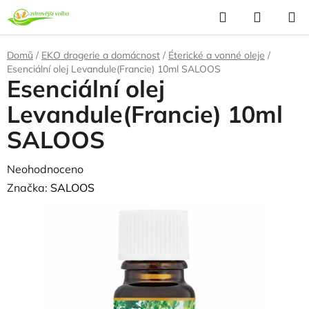
Přejít
Hledat
NÁKUP
na
KOŠÍK
obsah
Domů
/
EKO drogerie a domácnost
/
Éterické a vonné oleje
/
Esenciální olej Levandule(Francie) 10ml SALOOS
Esenciální olej
Levandule(Francie) 10ml
SALOOS
Průměrné
Neohodnoceno
Podrobnosti hodnocení
hodnocení
Značka:
SALOOS
produktu
je
0,0
z
5
hvězdiček.