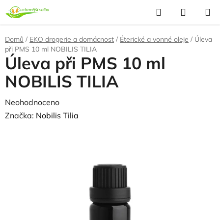
Přejít
Hledat
NÁKUP
na
KOŠÍK
obsah
Domů
/
EKO drogerie a domácnost
/
Éterické a vonné oleje
/
Úleva
při PMS 10 ml NOBILIS TILIA
Úleva při PMS 10 ml
NOBILIS TILIA
Průměrné
Neohodnoceno
Podrobnosti hodnocení
hodnocení
Značka:
Nobilis Tilia
produktu
je
0,0
z
5
hvězdiček.