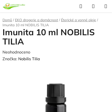
Přejít
Hledat
NÁKUP
na
KOŠÍK
obsah
Domů
/
EKO drogerie a domácnost
/
Éterické a vonné oleje
/
Imunita 10 ml NOBILIS TILIA
Imunita 10 ml NOBILIS
TILIA
Průměrné
Neohodnoceno
Podrobnosti hodnocení
hodnocení
Značka:
Nobilis Tilia
produktu
je
0,0
z
5
hvězdiček.