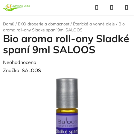
Přejít
Hledat
NÁKUP
na
KOŠÍK
obsah
Domů
/
EKO drogerie a domácnost
/
Éterické a vonné oleje
/
Bio
aroma roll-ony Sladké spaní 9ml SALOOS
Bio aroma roll-ony Sladké
spaní 9ml SALOOS
Průměrné
Neohodnoceno
Podrobnosti hodnocení
hodnocení
Značka:
SALOOS
produktu
je
0,0
z
5
hvězdiček.