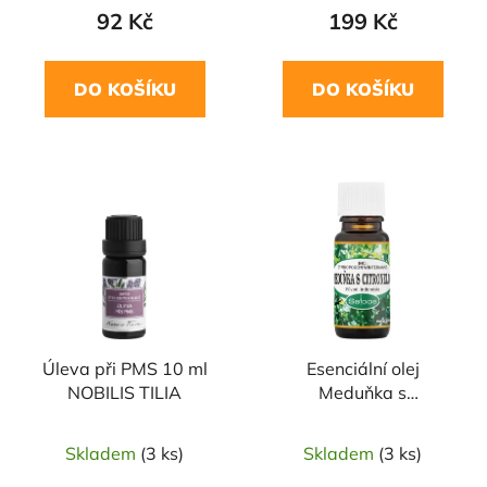
92 Kč
199 Kč
DO KOŠÍKU
DO KOŠÍKU
Úleva při PMS 10 ml
Esenciální olej
NOBILIS TILIA
Meduňka s
citronelou(Indonésie)10ml
SALOOS
Skladem
(3 ks)
Skladem
(3 ks)