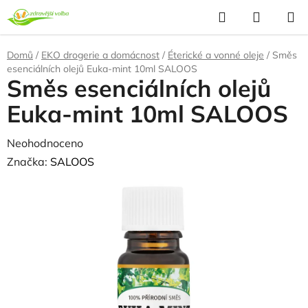
Přejít
Hledat
NÁKUP
na
KOŠÍK
obsah
Domů
/
EKO drogerie a domácnost
/
Éterické a vonné oleje
/
Směs
esenciálních olejů Euka-mint 10ml SALOOS
Směs esenciálních olejů
Euka-mint 10ml SALOOS
Průměrné
Neohodnoceno
Podrobnosti hodnocení
hodnocení
Značka:
SALOOS
produktu
je
0,0
z
5
hvězdiček.