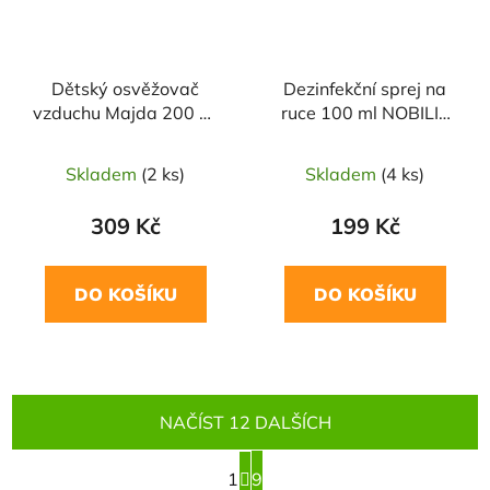
Dětský osvěžovač
Dezinfekční sprej na
vzduchu Majda 200 ml
ruce 100 ml NOBILIS
NOBILIS TILIA
TILIA
Skladem
(2 ks)
Skladem
(4 ks)
309 Kč
199 Kč
DO KOŠÍKU
DO KOŠÍKU
NAČÍST 12 DALŠÍCH
S
1
t
9