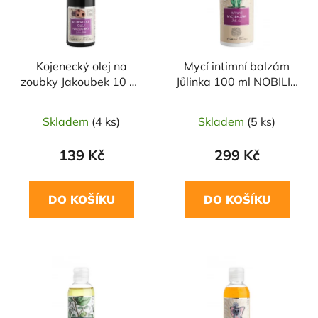
s
r
p
o
r
d
Kojenecký olej na
Mycí intimní balzám
o
u
zoubky Jakoubek 10 ml
Jůlinka 100 ml NOBILIS
d
k
NOBILIS TILIA
TILIA
u
t
Skladem
(4 ks)
Skladem
(5 ks)
k
ů
t
139 Kč
299 Kč
ů
DO KOŠÍKU
DO KOŠÍKU