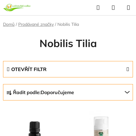
Přejít
Hledat
NÁKUP
na
KOŠÍK
obsah
Domů
/
Prodávané značky
/
Nobilis Tilia
Nobilis Tilia
OTEVŘÍT FILTR
Ř
Řadit podle:
Doporučujeme
a
z
V
e
ý
n
p
í
i
p