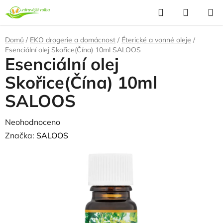
Přejít
Hledat
NÁKUP
na
KOŠÍK
obsah
Domů
/
EKO drogerie a domácnost
/
Éterické a vonné oleje
/
Esenciální olej Skořice(Čína) 10ml SALOOS
Esenciální olej
Skořice(Čína) 10ml
SALOOS
Průměrné
Neohodnoceno
Podrobnosti hodnocení
hodnocení
Značka:
SALOOS
produktu
je
0,0
z
5
hvězdiček.