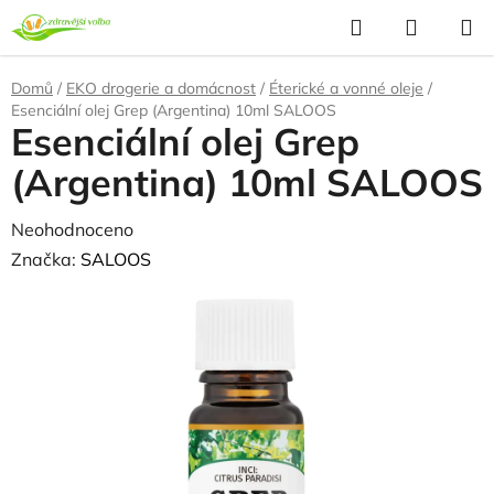
Přejít
Hledat
NÁKUP
na
KOŠÍK
obsah
Domů
/
EKO drogerie a domácnost
/
Éterické a vonné oleje
/
Esenciální olej Grep (Argentina) 10ml SALOOS
Esenciální olej Grep
(Argentina) 10ml SALOOS
Průměrné
Neohodnoceno
Podrobnosti hodnocení
hodnocení
Značka:
SALOOS
produktu
je
0,0
z
5
hvězdiček.