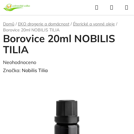
Přejít
Hledat
NÁKUP
na
KOŠÍK
obsah
Domů
/
EKO drogerie a domácnost
/
Éterické a vonné oleje
/
Borovice 20ml NOBILIS TILIA
Borovice 20ml NOBILIS
TILIA
Průměrné
Neohodnoceno
Podrobnosti hodnocení
hodnocení
Značka:
Nobilis Tilia
produktu
je
0,0
z
5
hvězdiček.