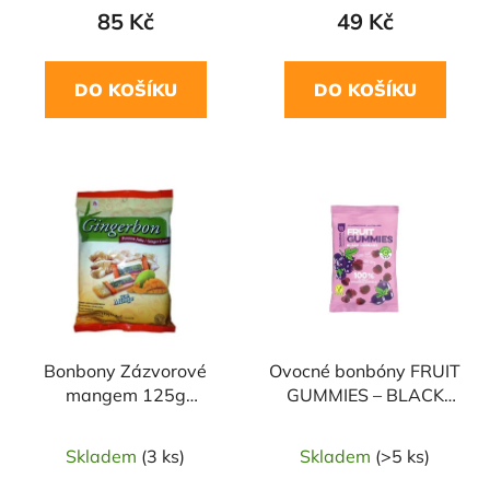
85 Kč
49 Kč
DO KOŠÍKU
DO KOŠÍKU
Bonbony Zázvorové
Ovocné bonbóny FRUIT
mangem 125g
GUMMIES – BLACK
BONTEA
CURRANT + vitamin C
35g BOMBUS
Skladem
(3 ks)
Skladem
(>5 ks)