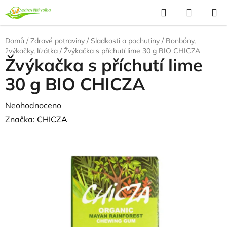
Přejít
Hledat
NÁKUP
na
KOŠÍK
obsah
Domů
/
Zdravé potraviny
/
Sladkosti a pochutiny
/
Bonbóny,
žvýkačky, lízátka
/
Žvýkačka s příchutí lime 30 g BIO CHICZA
Žvýkačka s příchutí lime
30 g BIO CHICZA
Průměrné
Neohodnoceno
Podrobnosti hodnocení
hodnocení
Značka:
CHICZA
produktu
je
0,0
z
5
hvězdiček.