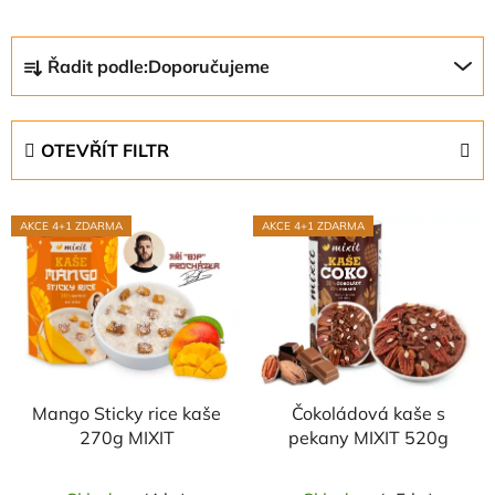
Ř
Řadit podle:
Doporučujeme
a
z
e
OTEVŘÍT FILTR
n
í
V
p
AKCE 4+1 ZDARMA
AKCE 4+1 ZDARMA
ý
r
p
o
i
d
s
u
p
k
r
t
Mango Sticky rice kaše
Čokoládová kaše s
o
ů
270g MIXIT
pekany MIXIT 520g
d
u