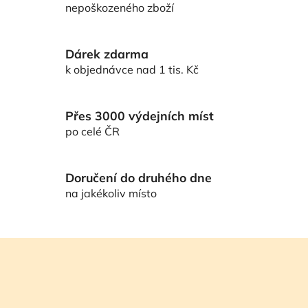
nepoškozeného zboží
p
r
v
Dárek zdarma
k
k objednávce nad 1 tis. Kč
y
v
ý
Přes 3000 výdejních míst
p
po celé ČR
i
s
u
Doručení do druhého dne
na jakékoliv místo
Z
á
p
a