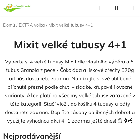
Přejít
Hledat
NÁKUP
na
KOŠÍK
obsah
Domů
/
EXTRA volba
/
Mixit velké tubusy 4+1
Mixit velké tubusy 4+1
Vyberte si 4 velké tubusy Mixit dle vlastního výběru a 5.
tubus Granola z pece - Čokoláda a lískové ořechy 570g
od nás dostanete zdarma. Namixujte si své oblíbené
příchutě přesně podle chuti – sladké, křupavé i ovocné
varianty. Akce platí na všechny velké tubusy zařazené v
této kategorii. Stačí vložit do košíku 4 tubusy a páty
dostanete zdarma. Doplňte zásoby oblíbených dobrot a
využijte výhodnou akci 4+1 zdarma ještě dnes! 😋🍓🥣
Nejprodávanější