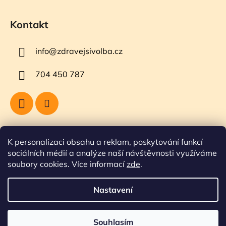
Kontakt
info
@
zdravejsivolba.cz
704 450 787
Přijímáme online platby
K personalizaci obsahu a reklam, poskytování funkcí
sociálních médií a analýze naší návštěvnosti využíváme
soubory cookies. Více informací
zde
.
Nastavení
🎉 Akce, která potěší! Nakupte nad 1000 Kč a my vám přibalíme
Kešu natural 200g jako dárek. Pokud si u nás objednáte za 1500
Vytvořil Shoptet
ve spolupráci s MarkMedia
Kč, dostanete čaj Luční kvítí od Sonnentoru a při nákupu nad 2000
Souhlasím
Copyright 2026
Zdravejsivolba.cz
. Všechna práva