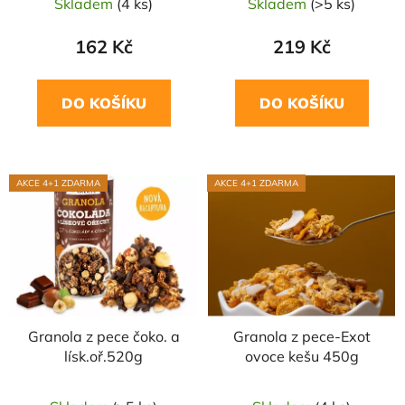
Skladem
(4 ks)
Skladem
(>5 ks)
k
t
162 Kč
219 Kč
ů
DO KOŠÍKU
DO KOŠÍKU
AKCE 4+1 ZDARMA
AKCE 4+1 ZDARMA
Granola z pece čoko. a
Granola z pece-Exot
lísk.oř.520g
ovoce kešu 450g