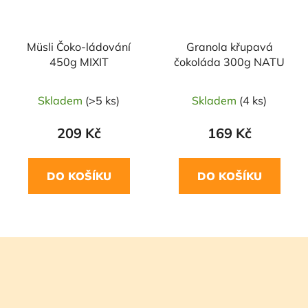
Müsli Čoko-ládování
Granola křupavá
450g MIXIT
čokoláda 300g NATU
Skladem
(>5 ks)
Skladem
(4 ks)
209 Kč
169 Kč
DO KOŠÍKU
DO KOŠÍKU
Z
á
p
a