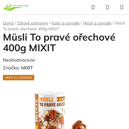
Přejít
Hledat
NÁKUP
na
KOŠÍK
obsah
Domů
/
Zdravé potraviny
/
Kaše a cereálie
/
Müsli a cereálie
/
Müsli
To pravé ořechové 400g MIXIT
Müsli To pravé ořechové
400g MIXIT
Průměrné
Neohodnoceno
Podrobnosti hodnocení
hodnocení
Značka:
MIXIT
produktu
AKCE 4+1 ZDARMA
je
0,0
z
5
hvězdiček.