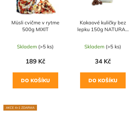
Müsli cvičme v rytme
Kakaové kuličky bez
500g MIXIT
lepku 150g NATURAL
JIHLAVA
Skladem
(>5 ks)
Skladem
(>5 ks)
189 Kč
34 Kč
DO KOŠÍKU
DO KOŠÍKU
AKCE 4+1 ZDARMA