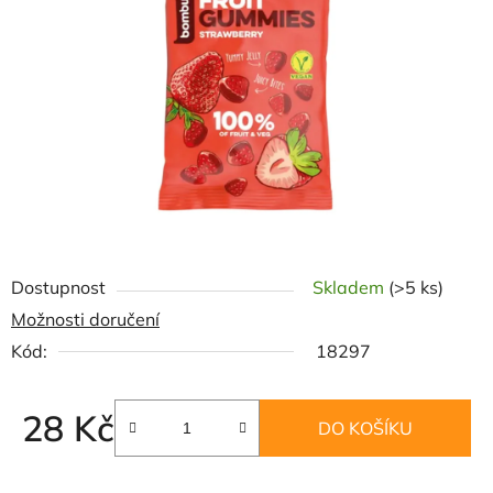
5
hvězdiček.
Dostupnost
Skladem
(>5 ks)
Možnosti doručení
Kód:
18297
28 Kč
DO KOŠÍKU
Měrná cena: