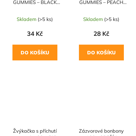
GUMMIES – BLACK
GUMMIES – PEACH
CURRANT + vitamin C
35g BOMBUS
35g BOMBUS
Skladem
(>5 ks)
Skladem
(>5 ks)
34 Kč
28 Kč
DO KOŠÍKU
DO KOŠÍKU
Žvýkačka s příchutí
Zázvorové bonbony