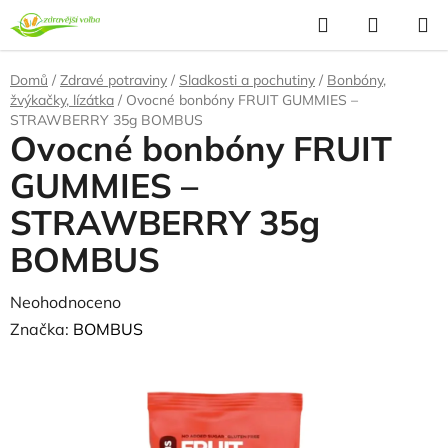
Přejít
Hledat
NÁKUP
na
KOŠÍK
obsah
Domů
/
Zdravé potraviny
/
Sladkosti a pochutiny
/
Bonbóny,
žvýkačky, lízátka
/
Ovocné bonbóny FRUIT GUMMIES –
STRAWBERRY 35g BOMBUS
Ovocné bonbóny FRUIT
GUMMIES –
STRAWBERRY 35g
BOMBUS
Průměrné
Neohodnoceno
Podrobnosti hodnocení
hodnocení
Značka:
BOMBUS
produktu
je
0,0
z