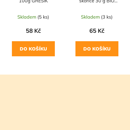
100g GREŠÍK
skořice 30 g BIO
CHICZA
Skladem
(5 ks)
Skladem
(3 ks)
58 Kč
65 Kč
DO KOŠÍKU
DO KOŠÍKU
Z
á
p
a
t
í