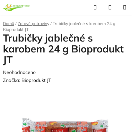
Přejít
Hledat
NÁKUP
na
KOŠÍK
obsah
Domů
/
Zdravé potraviny
/
Trubičky jablečné s karobem 24 g
Bioprodukt JT
Trubičky jablečné s
karobem 24 g Bioprodukt
JT
Průměrné
Neohodnoceno
Podrobnosti hodnocení
hodnocení
Značka:
Bioprodukt JT
produktu
je
0,0
z
5
hvězdiček.