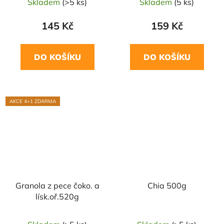
Skladem
(>5 ks)
Skladem
(5 ks)
145 Kč
159 Kč
DO KOŠÍKU
DO KOŠÍKU
AKCE 4+1 ZDARMA
Granola z pece čoko. a
Chia 500g
lísk.oř.520g