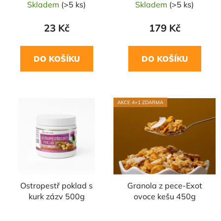
Skladem
(>5 ks)
Skladem
(>5 ks)
23 Kč
179 Kč
DO KOŠÍKU
DO KOŠÍKU
AKCE 4+1 ZDARMA
Ostropestř poklad s
Granola z pece-Exot
kurk zázv 500g
ovoce kešu 450g