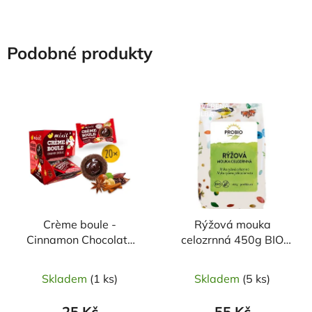
Podobné produkty
NAŠE OVĚŘENÁ
VOLBA
Crème boule -
Rýžová mouka
Cinnamon Chocolate
celozrnná 450g BIO
30g MIXIT
PROBIO
Skladem
(1 ks)
Skladem
(5 ks)
25 Kč
55 Kč