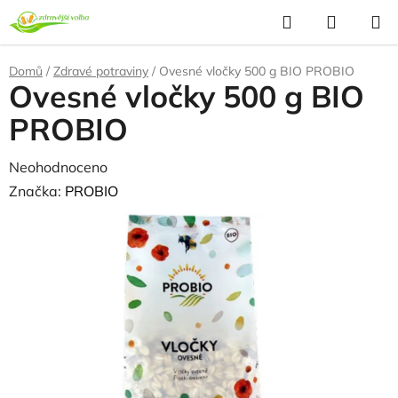
Přejít
Hledat
NÁKUP
na
KOŠÍK
obsah
Domů
/
Zdravé potraviny
/
Ovesné vločky 500 g BIO PROBIO
Ovesné vločky 500 g BIO
PROBIO
Průměrné
Neohodnoceno
Podrobnosti hodnocení
hodnocení
Značka:
PROBIO
produktu
NAŠE OVĚŘENÁ
VOLBA
je
0,0
z
5
hvězdiček.