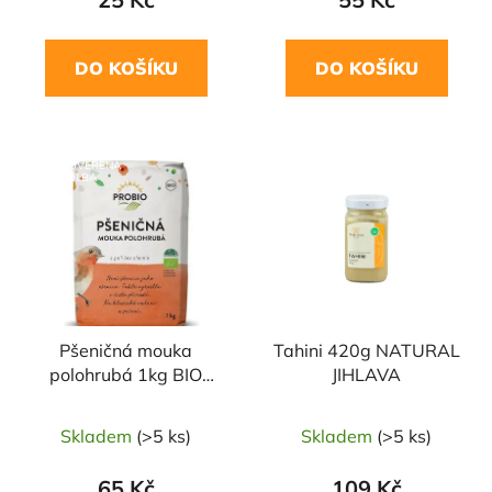
DO KOŠÍKU
DO KOŠÍKU
NAŠE OVĚŘENÁ
VOLBA
Pšeničná mouka
Tahini 420g NATURAL
polohrubá 1kg BIO
JIHLAVA
PROBIO
Skladem
(>5 ks)
Skladem
(>5 ks)
65 Kč
109 Kč