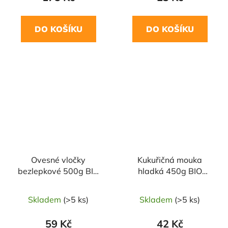
DO KOŠÍKU
DO KOŠÍKU
NAŠE OVĚŘENÁ
NAŠE OVĚŘENÁ
VOLBA
VOLBA
Ovesné vločky
Kukuřičná mouka
bezlepkové 500g BIO
hladká 450g BIO
PROBIO
PROBIO
Skladem
(>5 ks)
Skladem
(>5 ks)
59 Kč
42 Kč