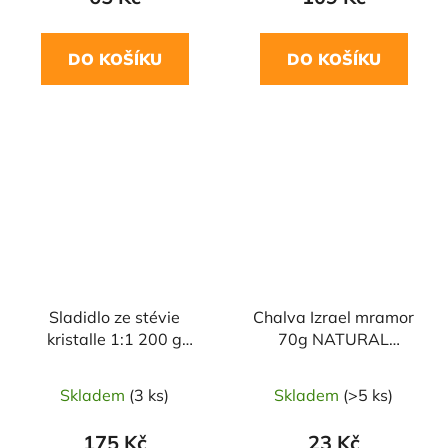
DO KOŠÍKU
DO KOŠÍKU
NAŠE OVĚŘENÁ
VOLBA
Sladidlo ze stévie
Chalva Izrael mramor
kristalle 1:1 200 g
70g NATURAL
NATUSWEET
JIHLAVA
Skladem
(3 ks)
Skladem
(>5 ks)
175 Kč
23 Kč