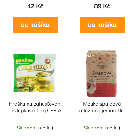
42 Kč
89 Kč
DO KOŠÍKU
DO KOŠÍKU
NAŠE OVĚŘENÁ
VOLBA
Hraška na zahušťování
Mouka špaldová
bezlepková 1 kg CERIA
celozrnná jemná 1kg
BIO PROBIO
Skladem
(>5 ks)
Skladem
(>5 ks)