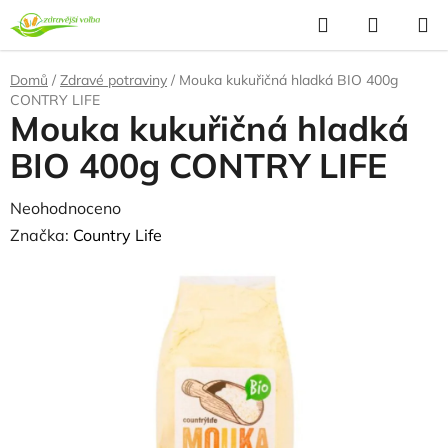
Přejít
Hledat
NÁKUP
na
KOŠÍK
obsah
Domů
/
Zdravé potraviny
/
Mouka kukuřičná hladká BIO 400g
CONTRY LIFE
Mouka kukuřičná hladká
BIO 400g CONTRY LIFE
Průměrné
Neohodnoceno
Podrobnosti hodnocení
hodnocení
Značka:
Country Life
produktu
NAŠE OVĚŘENÁ
VOLBA
je
0,0
z
5
hvězdiček.