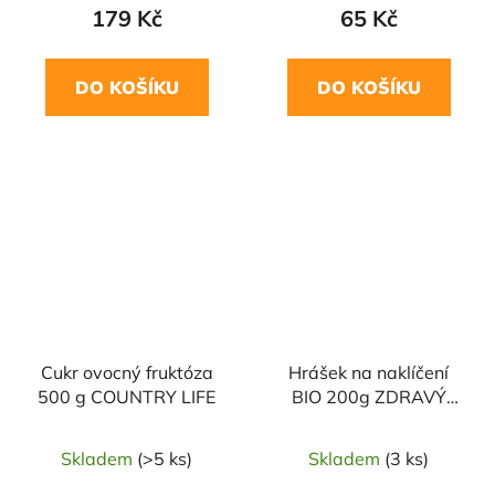
179 Kč
65 Kč
DO KOŠÍKU
DO KOŠÍKU
NAŠE OVĚŘENÁ
VOLBA
Cukr ovocný fruktóza
Hrášek na naklíčení
500 g COUNTRY LIFE
BIO 200g ZDRAVÝ
DEN
Skladem
(>5 ks)
Skladem
(3 ks)