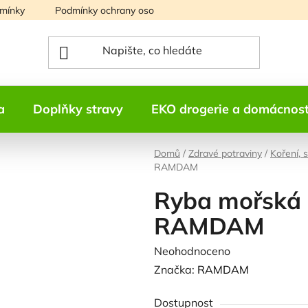
mínky
Podmínky ochrany osobních údajů
Mapa serveru
a
Doplňky stravy
EKO drogerie a domácnos
Domů
/
Zdravé potraviny
/
Koření, 
RAMDAM
Ryba mořská 
RAMDAM
Průměrné
Neohodnoceno
Podrobnosti h
hodnocení
Značka:
RAMDAM
produktu
Dostupnost
je