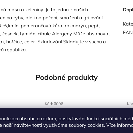
ná masa a zeleniny. Je to jedna z našich
Dop
en na ryby, ale i na pečení, smažení a grilování
Kate
34 %,kmín, pomerančová kůra, rozmarýn, pepř,
EAN
nať, česnek, tymián, cibule Alergeny Může obsahovat
a), hořčice, celer. Skladování Skladujte v suchu a
á republika.
Podobné produkty
NAŠE OVĚŘENÁ
Kód:
6096
Kó
VOLBA
onalizaci obsahu a reklam, poskytování funkcí sociálních méd
e naší návštěvnosti využíváme soubory cookies. Více inform