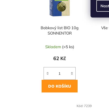
Nast
Bobkový list BIO 10g
Vše 
SONNENTOR
Skladem
(>5 ks)
62 Kč
DO KOŠÍKU
NAŠE OVĚŘENÁ
NAŠE 
Kód:
7239
VOLBA
VO