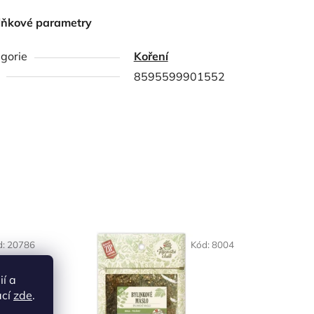
lňkové parametry
gorie
Koření
8595599901552
d:
20786
Kód:
8004
ií a
ací
zde
.