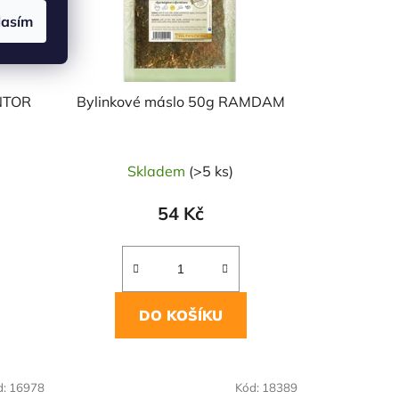
lasím
NTOR
Bylinkové máslo 50g RAMDAM
Skladem
(>5 ks)
54 Kč
DO KOŠÍKU
NAŠE OVĚŘENÁ
d:
16978
Kód:
18389
VOLBA