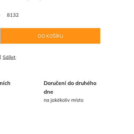
8132
DO KOŠÍKU
Sdílet
ních
Doručení do druhého
dne
na jakékoliv místo