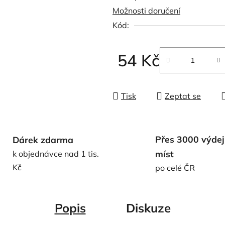
Možnosti doručení
0,0
Kód:
z
5
hvězdiček.
54 Kč
Měrná cena:
Tisk
Zeptat se
Přes 3000 výdej
Dárek zdarma
míst
k objednávce nad 1 tis.
Kč
po celé ČR
Popis
Diskuze