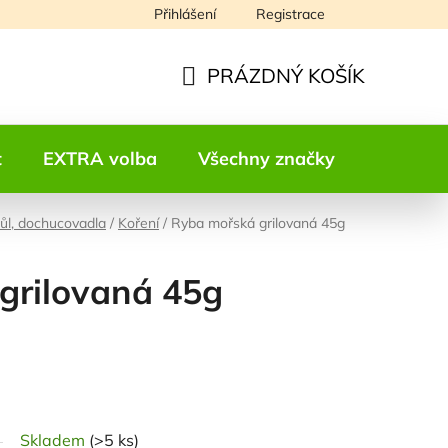
Přihlášení
Registrace
Napište nám
PRÁZDNÝ KOŠÍK
NÁKUPNÍ
KOŠÍK
t
EXTRA volba
Všechny značky
Kontakt
sůl, dochucovadla
/
Koření
/
Ryba mořská grilovaná 45g
grilovaná 45g
odnocení
Skladem
(>5 ks)