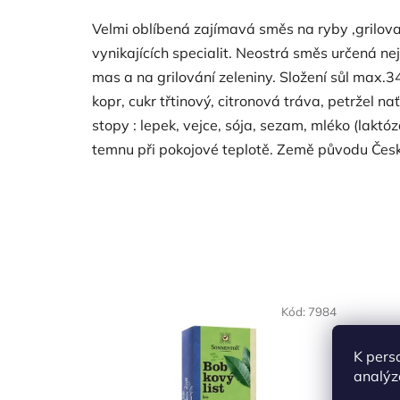
Velmi oblíbená zajímavá směs na ryby ,grilova
vynikajících specialit. Neostrá směs určená nej
mas a na grilování zeleniny. Složení sůl max.
kopr, cukr třtinový, citronová tráva, petržel 
stopy : lepek, vejce, sója, sezam, mléko (laktóz
temnu při pokojové teplotě. Země původu Česk
NAŠE OVĚŘENÁ
Kód:
7984
VOLBA
K pers
analýz