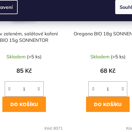
avení
Souh
v zeleném, salátové koření
Oregano BIO 18g SONNE
BIO 15g SONNENTOR
Skladem
(>5 ks)
Skladem
(>5 ks)
85 Kč
68 Kč
DO KOŠÍKU
DO KOŠÍKU
OVĚŘENÁ
NAŠE OVĚŘENÁ
Kód:
8071
Kó
LBA
VOLBA