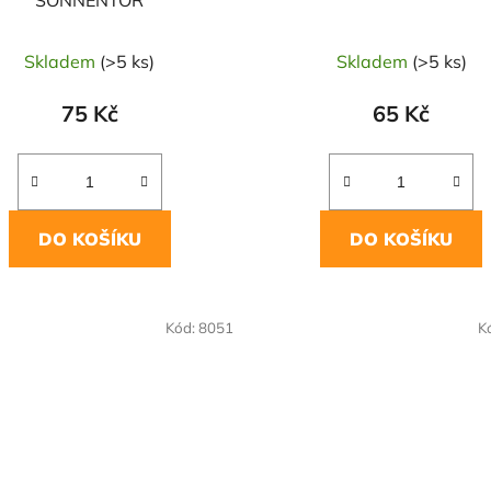
SONNENTOR
Skladem
(>5 ks)
Skladem
(>5 ks)
75 Kč
65 Kč
DO KOŠÍKU
DO KOŠÍKU
OVĚŘENÁ
NAŠE OVĚŘENÁ
Kód:
8051
K
LBA
VOLBA