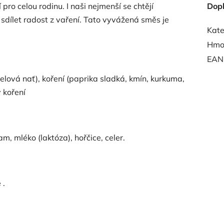
 pro celou rodinu. I naši nejmenší se chtějí
Dop
i sdílet radost z vaření. Tato vyvážená směs je
Kate
Hmo
EAN
želová nať), koření (paprika sladká, kmín, kurkuma,
y koření
m, mléko (laktóza), hořčice, celer.
 .