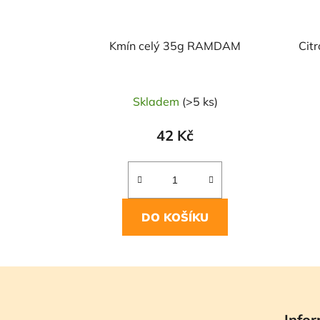
Kmín celý 35g RAMDAM
Cit
Skladem
(>5 ks)
42 Kč
DO KOŠÍKU
Z
á
Infor