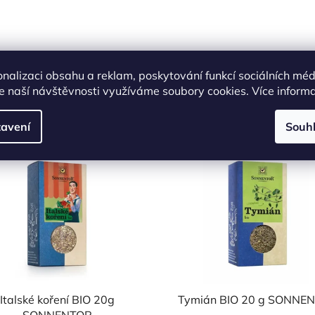
onalizaci obsahu a reklam, poskytování funkcí sociálních méd
Podobné produkty
e naší návštěvnosti využíváme soubory cookies. Více inform
avení
Souh
NAŠE OVĚŘENÁ
Kód:
7200
Kó
VOLBA
Italské koření BIO 20g
Tymián BIO 20 g SONNE