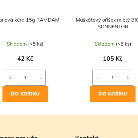
ronová kůra 15g RAMDAM
Muškátový oříšek mletý BI
SONNENTOR
Skladem
(>5 ks)
Skladem
(>5 ks)
42 Kč
105 Kč
DO KOŠÍKU
DO KOŠÍKU
mace pro vás
Kontakt