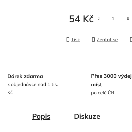
5
hvězdiček.
54 Kč
Měrná cena:
Tisk
Zeptat se
Přes 3000 výdej
Dárek zdarma
míst
k objednávce nad 1 tis.
Kč
po celé ČR
Popis
Diskuze