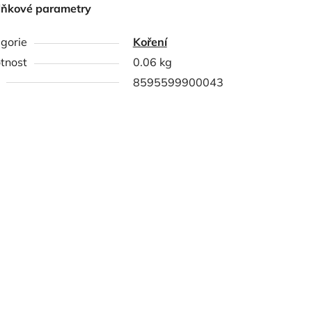
lňkové parametry
gorie
Koření
tnost
0.06 kg
8595599900043