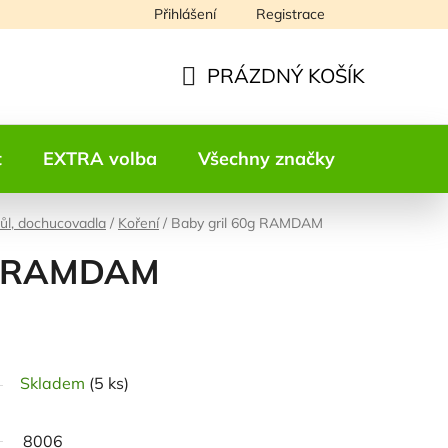
Přihlášení
Registrace
Napište nám
PRÁZDNÝ KOŠÍK
NÁKUPNÍ
KOŠÍK
t
EXTRA volba
Všechny značky
Kontakt
sůl, dochucovadla
/
Koření
/
Baby gril 60g RAMDAM
0g RAMDAM
odnocení
Skladem
(5 ks)
8006