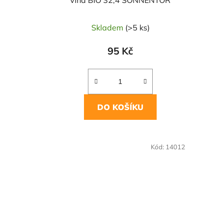
vína BIO 32,4 SONNENTOR
Skladem
(>5 ks)
95 Kč
DO KOŠÍKU
NAŠE OVĚŘENÁ
NAŠE 
Kód:
14012
VOLBA
VO