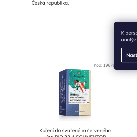
Česká republika.
K pers
analýz
Nast
Kód:
19678
Koření do svařeného červeného