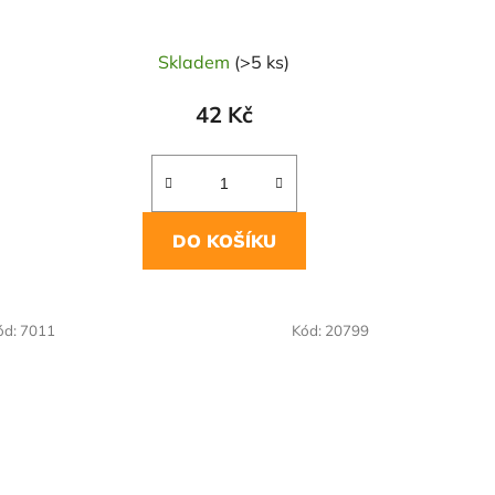
Skladem
(>5 ks)
42 Kč
DO KOŠÍKU
NAŠE OVĚŘENÁ
ód:
7011
Kód:
20799
VOLBA