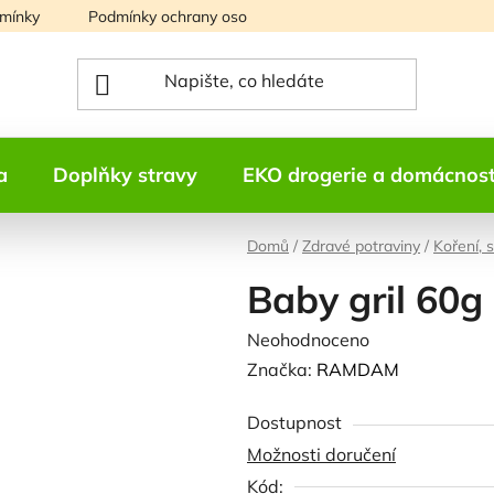
mínky
Podmínky ochrany osobních údajů
Mapa serveru
a
Doplňky stravy
EKO drogerie a domácnos
Domů
/
Zdravé potraviny
/
Koření, 
Baby gril 6
Průměrné
Neohodnoceno
Podrobnosti h
hodnocení
Značka:
RAMDAM
produktu
Dostupnost
je
Možnosti doručení
0,0
Kód:
z