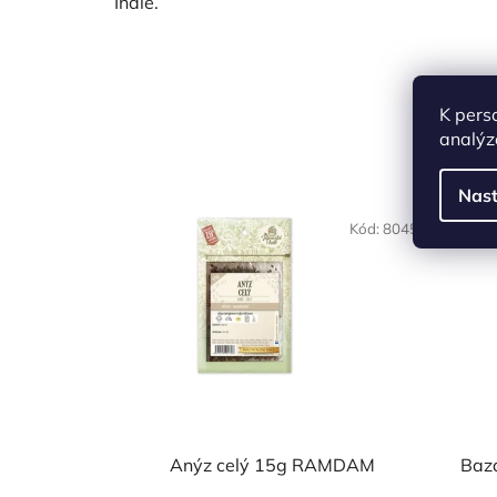
Indie.
K pers
analýz
Nast
NAŠE OVĚŘENÁ
NAŠE 
Kód:
8045
VOLBA
VO
Anýz celý 15g RAMDAM
Baz