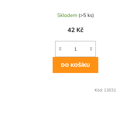
Skladem
(>5 ks)
42 Kč
DO KOŠÍKU
NAŠE OVĚŘENÁ
NAŠE 
Kód:
13031
VOLBA
VO