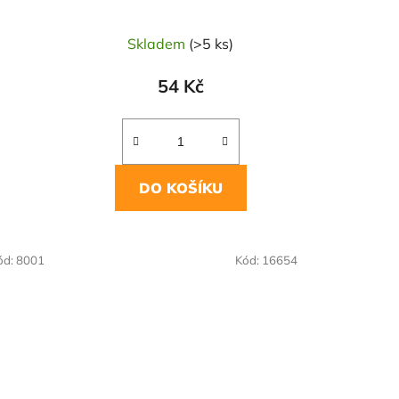
Skladem
(>5 ks)
54 Kč
DO KOŠÍKU
NAŠE OVĚŘENÁ
ód:
8001
Kód:
16654
VOLBA