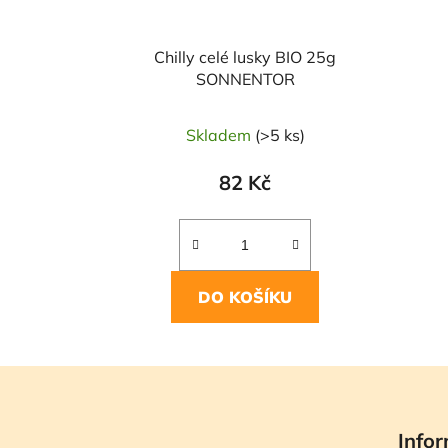
Chilly celé lusky BIO 25g
SONNENTOR
Skladem
(>5 ks)
82 Kč
DO KOŠÍKU
Z
á
Infor