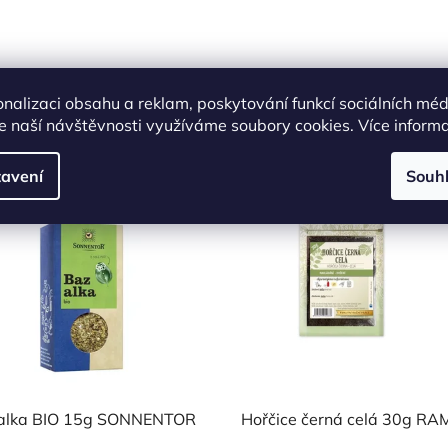
onalizaci obsahu a reklam, poskytování funkcí sociálních méd
Podobné produkty
e naší návštěvnosti využíváme soubory cookies. Více inform
avení
Souh
OVĚŘENÁ
NAŠE OVĚŘENÁ
Kód:
6075
Kó
LBA
VOLBA
alka BIO 15g SONNENTOR
Hořčice černá celá 30g 