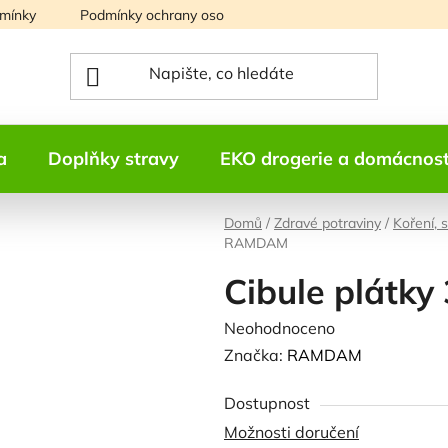
mínky
Podmínky ochrany osobních údajů
Mapa serveru
a
Doplňky stravy
EKO drogerie a domácnos
Domů
/
Zdravé potraviny
/
Koření, 
RAMDAM
Cibule plátk
Průměrné
Neohodnoceno
Podrobnosti h
hodnocení
Značka:
RAMDAM
produktu
Dostupnost
je
Možnosti doručení
0,0