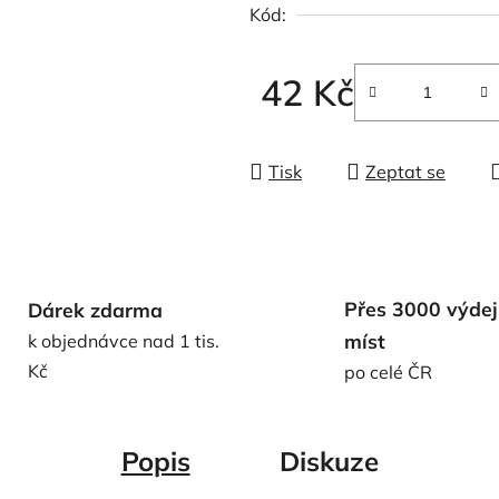
Kód:
z
5
hvězdiček.
42 Kč
Měrná cena:
Tisk
Zeptat se
Přes 3000 výdej
Dárek zdarma
míst
k objednávce nad 1 tis.
Kč
po celé ČR
Popis
Diskuze