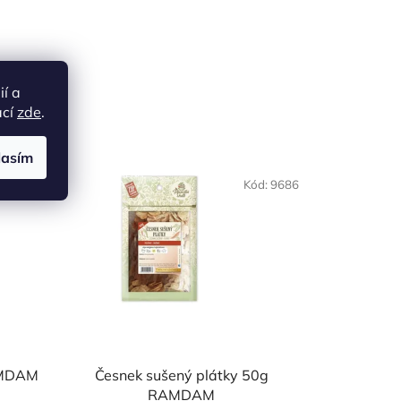
ií a
ací
zde
.
lasím
NAŠE OVĚŘENÁ
d:
20799
Kód:
9686
VOLBA
RAMDAM
Česnek sušený plátky 50g
RAMDAM