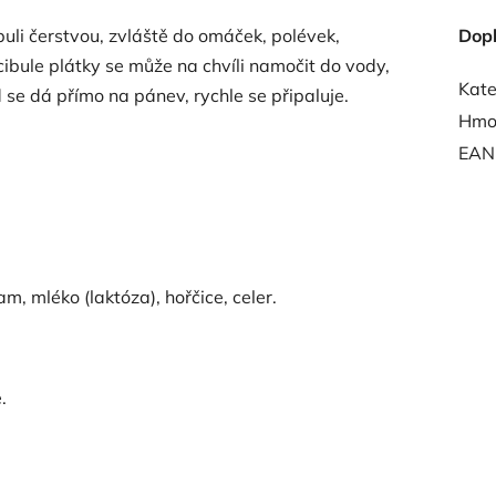
buli čerstvou, zvláště do omáček, polévek,
Dop
bule plátky se může na chvíli namočit do vody,
Kate
d se dá přímo na pánev, rychle se připaluje.
Hmo
EAN
m, mléko (laktóza), hořčice, celer.
.