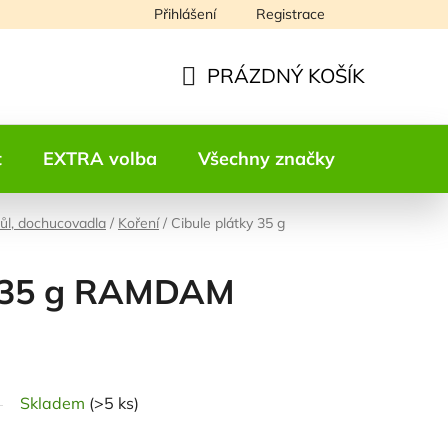
Přihlášení
Registrace
Napište nám
PRÁZDNÝ KOŠÍK
NÁKUPNÍ
KOŠÍK
t
EXTRA volba
Všechny značky
Kontakt
sůl, dochucovadla
/
Koření
/
Cibule plátky 35 g
y 35 g RAMDAM
odnocení
Skladem
(>5 ks)