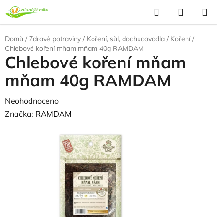
Přejít
Hledat
NÁKUP
na
KOŠÍK
obsah
Domů
/
Zdravé potraviny
/
Koření, sůl, dochucovadla
/
Koření
/
Chlebové koření mňam mňam 40g RAMDAM
Chlebové koření mňam
mňam 40g RAMDAM
Průměrné
Neohodnoceno
Podrobnosti hodnocení
hodnocení
Značka:
RAMDAM
produktu
je
0,0
z
5
hvězdiček.