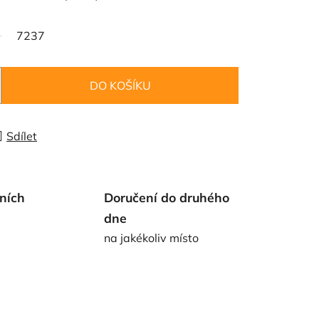
7237
DO KOŠÍKU
Sdílet
ních
Doručení do druhého
dne
na jakékoliv místo