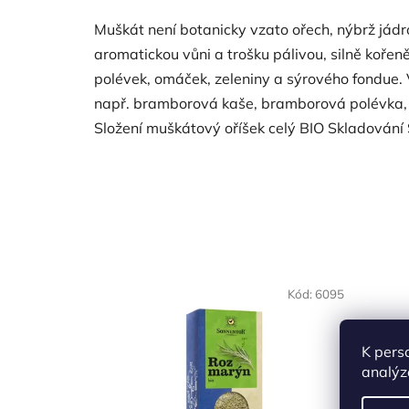
Muškát není botanicky vzato ořech, nýbrž já
aromatickou vůni a trošku pálivou, silně kořeněn
polévek, omáček, zeleniny a sýrového fondue.
např. bramborová kaše, bramborová polévka, kro
Složení muškátový oříšek celý BIO Skladování
NAŠE OVĚŘENÁ
Kód:
6095
VOLBA
K pers
analýz