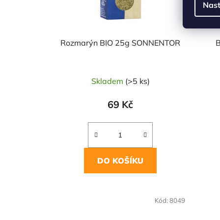
Nast
Rozmarýn BIO 25g SONNENTOR
Skladem
(>5 ks)
69 Kč
DO KOŠÍKU
NAŠE OVĚŘENÁ
NAŠE 
Kód:
8049
VOLBA
VO