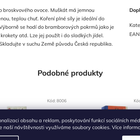
dro broskvového ovoce. Muškát má jemnou
Dop
ou, teplou chuť. Koření plné síly je ideální do
Kate
 Výborně se hodí do bramborových pokrmů jako je
EAN
kety atd. Lze jej použít i do sladkých jídel.
 Skladujte v suchu Země původu Česká republika.
Podobné produkty
NAŠE OVĚŘENÁ
Kód:
8006
Kó
VOLBA
onalizaci obsahu a reklam, poskytování funkcí sociálních méd
e naší návštěvnosti využíváme soubory cookies. Více inform