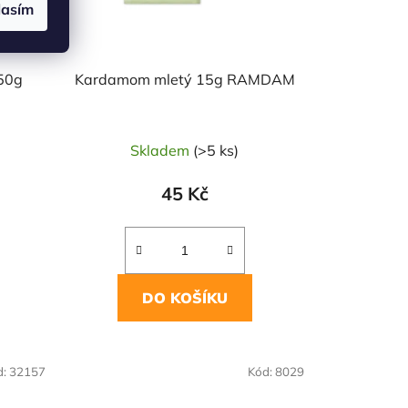
lasím
 50g
Kardamom mletý 15g RAMDAM
Skladem
(>5 ks)
45 Kč
DO KOŠÍKU
NAŠE OVĚŘENÁ
d:
32157
Kód:
8029
VOLBA