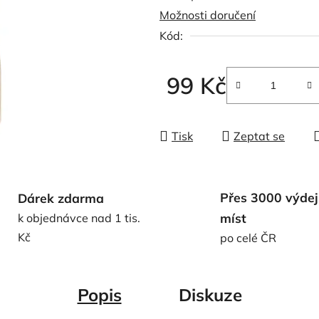
Možnosti doručení
0,0
Kód:
z
5
hvězdiček.
99 Kč
Měrná cena:
Tisk
Zeptat se
Přes 3000 výdej
Dárek zdarma
míst
k objednávce nad 1 tis.
Kč
po celé ČR
Popis
Diskuze