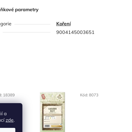
lňkové parametry
gorie
Koření
9004145003651
NAŠE OVĚŘENÁ
d:
18389
Kód:
8073
VOLBA
ií a
ací
zde
.