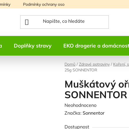
mínky
Podmínky ochrany osobních údajů
Mapa serveru
a
Doplňky stravy
EKO drogerie a domácnos
Domů
/
Zdravé potraviny
/
Koření, 
25g SONNENTOR
Muškátový oří
SONNENTOR
Průměrné
Neohodnoceno
Podrobnosti h
hodnocení
Značka:
Sonnentor
produktu
Dostupnost
je