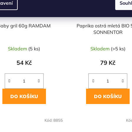
avení
Souh
Baby gril 60g RAMDAM
Paprika ostrá mletá BIO
SONNENTOR
Skladem
(5 ks)
Skladem
(>5 ks)
54 Kč
79 Kč
DO KOŠÍKU
DO KOŠÍKU
OVĚŘENÁ
NAŠE OVĚŘENÁ
Kód:
8855
Kó
LBA
VOLBA