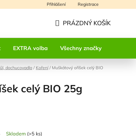
Přihlášení
Registrace
Napište nám
PRÁZDNÝ KOŠÍK
NÁKUPNÍ
KOŠÍK
t
EXTRA volba
Všechny značky
Kontakt
sůl, dochucovadla
/
Koření
/
Muškátový oříšek celý BIO
šek celý BIO 25g
odnocení
Skladem
(>5 ks)