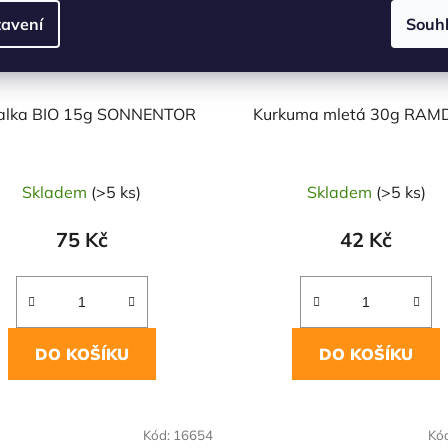
avení
Souh
alka BIO 15g SONNENTOR
Kurkuma mletá 30g RA
Skladem
(>5 ks)
Skladem
(>5 ks)
75 Kč
42 Kč
DO KOŠÍKU
DO KOŠÍKU
OVĚŘENÁ
NAŠE OVĚŘENÁ
Kód:
16654
Kó
LBA
VOLBA