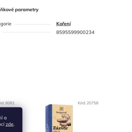
lňkové parametry
gorie
Koření
8595599900234
NAŠE OVĚŘENÁ
ód:
8081
Kód:
20758
VOLBA
ií a
ací
zde
.