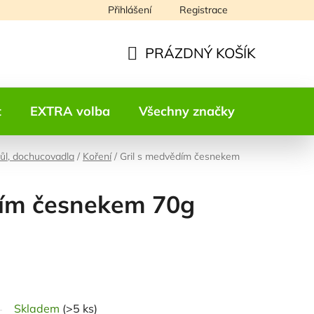
Přihlášení
Registrace
Napište nám
PRÁZDNÝ KOŠÍK
NÁKUPNÍ
KOŠÍK
t
EXTRA volba
Všechny značky
Kontakt
sůl, dochucovadla
/
Koření
/
Gril s medvědím česnekem
dím česnekem 70g
odnocení
Skladem
(>5 ks)