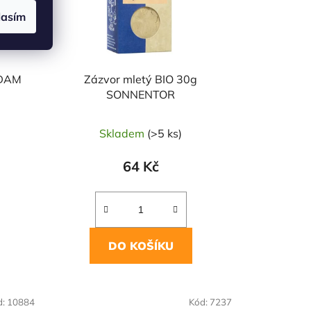
lasím
MDAM
Zázvor mletý BIO 30g
SONNENTOR
Skladem
(>5 ks)
64 Kč
DO KOŠÍKU
NAŠE OVĚŘENÁ
d:
10884
Kód:
7237
VOLBA