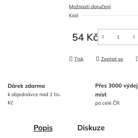
Možnosti doručení
0,0
Kód:
z
5
hvězdiček.
54 Kč
Měrná cena:
Tisk
Zeptat se
Přes 3000 výdej
Dárek zdarma
míst
k objednávce nad 1 tis.
Kč
po celé ČR
Popis
Diskuze