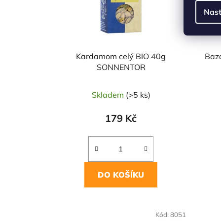
Nast
Kardamom celý BIO 40g
Baz
SONNENTOR
Skladem
(>5 ks)
179 Kč
DO KOŠÍKU
NAŠE OVĚŘENÁ
NAŠE 
Kód:
8051
VOLBA
VO