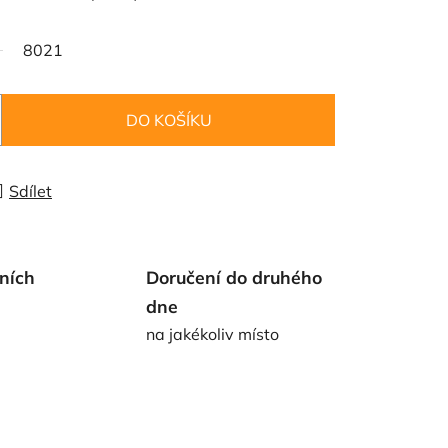
8021
DO KOŠÍKU
Sdílet
ních
Doručení do druhého
dne
na jakékoliv místo