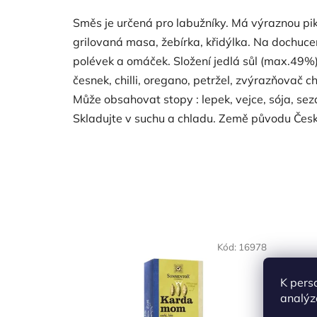
Směs je určená pro labužníky. Má výraznou pi
grilovaná masa, žebírka, křidýlka. Na dochucen
polévek a omáček. Složení jedlá sůl (max.49%),
česnek, chilli, oregano, petržel, zvýrazňovač c
Může obsahovat stopy : lepek, vejce, sója, sez
Skladujte v suchu a chladu. Země původu Česk
NAŠE OVĚŘENÁ
NAŠE 
Kód:
16978
VOLBA
VO
K pers
analýz