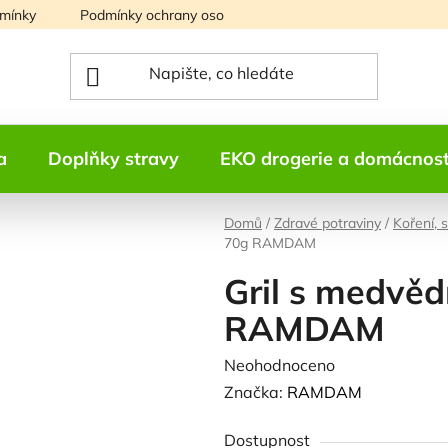
mínky
Podmínky ochrany osobních údajů
Mapa serveru
a
Doplňky stravy
EKO drogerie a domácnos
Domů
/
Zdravé potraviny
/
Koření, 
70g RAMDAM
Gril s medvě
RAMDAM
Průměrné
Neohodnoceno
Podrobnosti h
hodnocení
Značka:
RAMDAM
produktu
Dostupnost
je