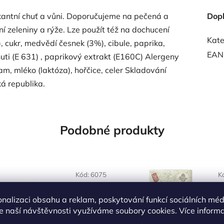
kantní chuť a vůni. Doporučujeme na pečená a
Dop
í zeleniny a rýže. Lze použít též na dochucení
Kate
 cukr, medvědí česnek (3%), cibule, paprika,
EAN
huti (E 631) , paprikový extrakt (E160C) Alergeny
am, mléko (laktóza), hořčice, celer Skladování
á republika.
Podobné produkty
OVĚŘENÁ
NAŠE OVĚŘENÁ
Kód:
6075
K
LBA
VOLBA
onalizaci obsahu a reklam, poskytování funkcí sociálních méd
e naší návštěvnosti využíváme soubory cookies. Více inform