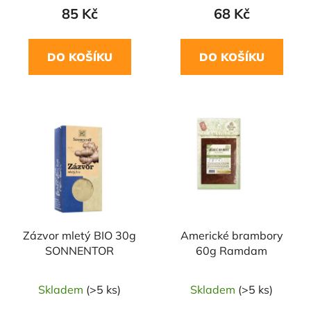
85 Kč
68 Kč
DO KOŠÍKU
DO KOŠÍKU
NAŠE OVĚŘENÁ
VOLBA
Zázvor mletý BIO 30g
Americké brambory
SONNENTOR
60g Ramdam
Skladem
(>5 ks)
Skladem
(>5 ks)