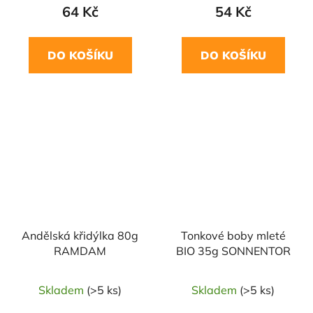
64 Kč
54 Kč
DO KOŠÍKU
DO KOŠÍKU
NAŠE OVĚŘENÁ
VOLBA
Andělská křidýlka 80g
Tonkové boby mleté
RAMDAM
BIO 35g SONNENTOR
Skladem
(>5 ks)
Skladem
(>5 ks)