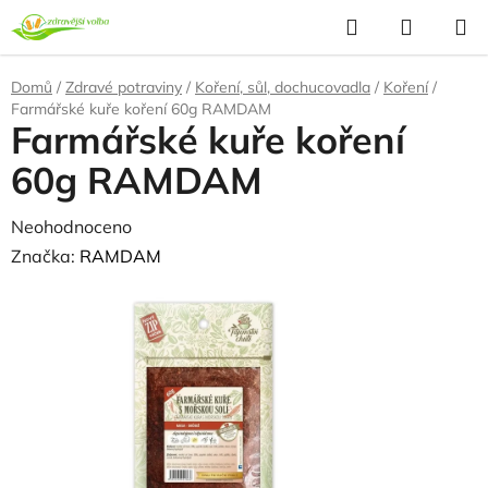
Přejít
Hledat
NÁKUP
na
KOŠÍK
obsah
Domů
/
Zdravé potraviny
/
Koření, sůl, dochucovadla
/
Koření
/
Farmářské kuře koření 60g RAMDAM
Farmářské kuře koření
60g RAMDAM
Průměrné
Neohodnoceno
Podrobnosti hodnocení
hodnocení
Značka:
RAMDAM
produktu
je
0,0
z
5
hvězdiček.