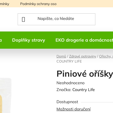
mínky
Podmínky ochrany osobních údajů
Mapa serveru
a
Doplňky stravy
EKO drogerie a domácnos
Domů
/
Zdravé potraviny
/
Ořechy,
COUNTRY LIFE
Piniové oříš
Průměrné
Neohodnoceno
Podrobnosti h
hodnocení
Značka:
Country Life
produktu
Dostupnost
je
Možnosti doručení
0,0