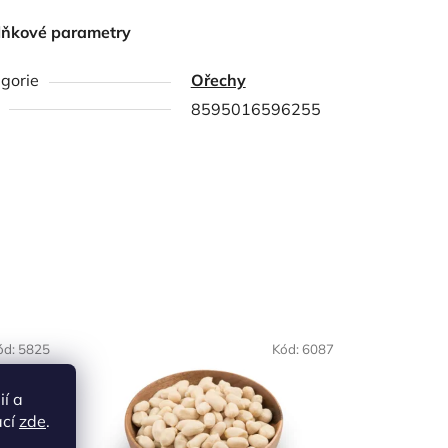
lňkové parametry
gorie
Ořechy
8595016596255
ód:
5825
Kód:
6087
ií a
ací
zde
.