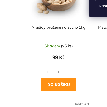
Nast
Arašídy pražené na sucho 1kg
Pist
Skladem
(>5 ks)
99 Kč
DO KOŠÍKU
NAŠE OVĚŘENÁ
NAŠE 
Kód:
9436
VOLBA
VO