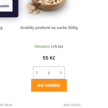
lasím
0g
Arašídy pražené na sucho 500g
Skladem
(>5 ks)
55 Kč
DO KOŠÍKU
NAŠE OVĚŘENÁ
ód:
5824
Kód:
19143
VOLBA