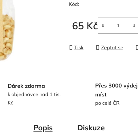
Kód:
z
5
hvězdiček.
65 Kč
Měrná cena:
Tisk
Zeptat se
Přes 3000 výdej
Dárek zdarma
míst
k objednávce nad 1 tis.
Kč
po celé ČR
Popis
Diskuze