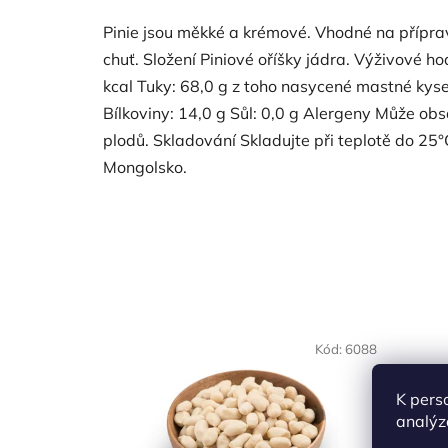
Pinie jsou měkké a krémové. Vhodné na přípr
chuť. Složení Piniové oříšky jádra. Výživové 
kcal Tuky: 68,0 g z toho nasycené mastné kysel
Bílkoviny: 14,0 g Sůl: 0,0 g Alergeny Může ob
plodů. Skladování Skladujte při teplotě do 25
Mongolsko.
NAŠE 
Kód:
6088
VO
K pers
analýz