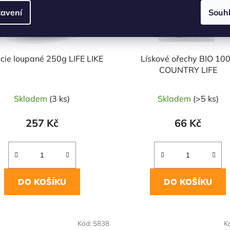
avení
Souh
ácie loupané 250g LIFE LIKE
Lískové ořechy BIO 10
COUNTRY LIFE
Skladem
(3 ks)
Skladem
(>5 ks)
257 Kč
66 Kč
DO KOŠÍKU
DO KOŠÍKU
OVĚŘENÁ
NAŠE OVĚŘENÁ
Kód:
5838
K
LBA
VOLBA