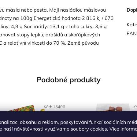
avu másla nebo pesta. Mají nasládlou máslovou
Dop
hodnoty na 100g Energetická hodnota 2 816 kJ / 673
Kate
iny: 4,9 g Sacharidy: 13,1 g z toho cukry: 3,6 g
EAN
sahovat stopy lepku, arašídů a skořápkových
°C a relativní vlhkosti do 70 %. Země původu
Podobné produkty
OVĚŘENÁ
NAŠE OVĚŘENÁ
Kód:
15406
K
LBA
VOLBA
onalizaci obsahu a reklam, poskytování funkcí sociálních méd
e naší návštěvnosti využíváme soubory cookies. Více inform