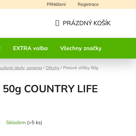
Přihlášení
Registrace
Napište nám
PRÁZDNÝ KOŠÍK
NÁKUPNÍ
KOŠÍK
t
EXTRA volba
Všechny značky
Kontakt
 sušené plody, semena
/
Ořechy
/
Piniové oříšky 50g
ky 50g COUNTRY LIFE
odnocení
Skladem
(>5 ks)