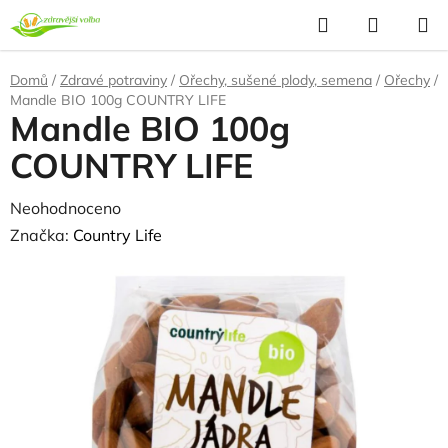
Přejít
Hledat
NÁKUP
na
KOŠÍK
obsah
Domů
/
Zdravé potraviny
/
Ořechy, sušené plody, semena
/
Ořechy
/
Mandle BIO 100g COUNTRY LIFE
Mandle BIO 100g
COUNTRY LIFE
Průměrné
Neohodnoceno
Podrobnosti hodnocení
hodnocení
Značka:
Country Life
produktu
NAŠE OVĚŘENÁ
VOLBA
je
0,0
z
5
hvězdiček.