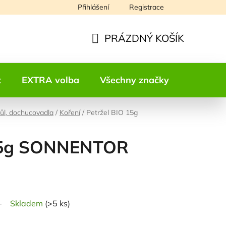
Přihlášení
Registrace
Napište nám
PRÁZDNÝ KOŠÍK
NÁKUPNÍ
KOŠÍK
t
EXTRA volba
Všechny značky
Kontakt
sůl, dochucovadla
/
Koření
/
Petržel BIO 15g
 15g SONNENTOR
odnocení
Skladem
(>5 ks)