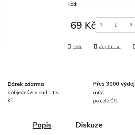
Kód:
z
5
hvězdiček.
69 Kč
Měrná cena:
Tisk
Zeptat se
Přes 3000 výdej
Dárek zdarma
míst
k objednávce nad 1 tis.
Kč
po celé ČR
Popis
Diskuze