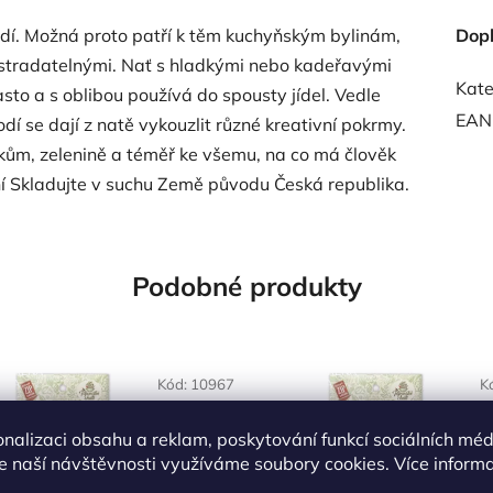
odí. Možná proto patří k těm kuchyňským bylinám,
Dop
ostradatelnými. Nať s hladkými nebo kadeřavými
Kate
asto a s oblibou používá do spousty jídel. Vedle
EAN
dí se dají z natě vykouzlit různé kreativní pokrmy.
čkům, zelenině a téměř ke všemu, na co má člověk
ání Skladujte v suchu Země původu Česká republika.
Podobné produkty
OVĚŘENÁ
NAŠE OVĚŘENÁ
Kód:
10967
K
LBA
VOLBA
onalizaci obsahu a reklam, poskytování funkcí sociálních méd
e naší návštěvnosti využíváme soubory cookies. Více inform