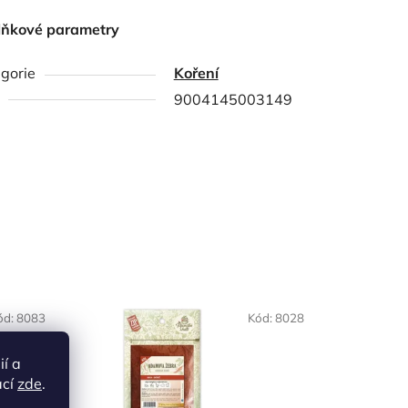
lňkové parametry
gorie
Koření
9004145003149
ód:
8083
Kód:
8028
ií a
ací
zde
.