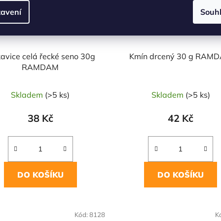
avení
Souh
kavice celá řecké seno 30g
Kmín drcený 30 g RAM
RAMDAM
Skladem
(>5 ks)
Skladem
(>5 ks)
38 Kč
42 Kč
DO KOŠÍKU
DO KOŠÍKU
OVĚŘENÁ
Kód:
8128
K
LBA