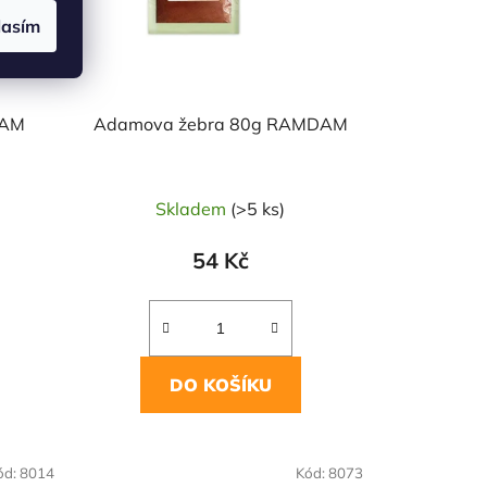
lasím
DAM
Adamova žebra 80g RAMDAM
Skladem
(>5 ks)
54 Kč
DO KOŠÍKU
NAŠE OVĚŘENÁ
ód:
8014
Kód:
8073
VOLBA