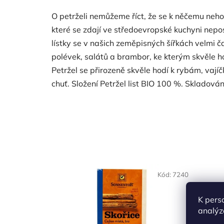
O petrželi nemůžeme říct, že se k něčemu neh
které se zdají ve středoevropské kuchyni nep
lístky se v našich zeměpisných šířkách velmi č
polévek, salátů a brambor, ke kterým skvěle ho
Petržel se přirozeně skvěle hodí k rybám, vají
chuť. Složení Petržel list BIO 100 %. Skladov
NAŠE OVĚŘENÁ
NAŠE 
Kód:
7240
VOLBA
VO
K pers
analýz