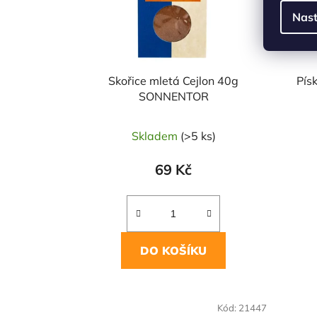
Nast
Skořice mletá Cejlon 40g
Pís
SONNENTOR
Skladem
(>5 ks)
69 Kč
DO KOŠÍKU
NAŠE OVĚŘENÁ
NAŠE 
Kód:
21447
VOLBA
VO