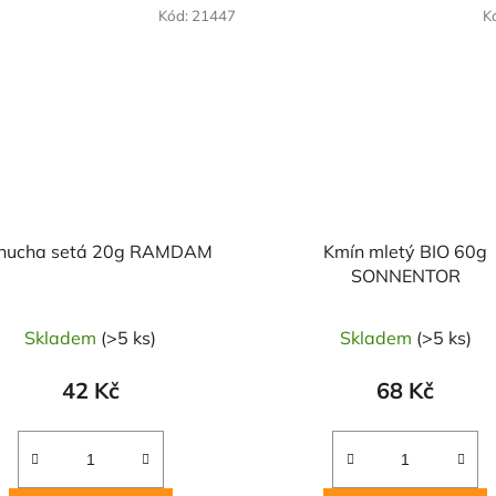
OVĚŘENÁ
NAŠE OVĚŘENÁ
Kód:
21447
K
LBA
VOLBA
nucha setá 20g RAMDAM
Kmín mletý BIO 60g
SONNENTOR
Skladem
(>5 ks)
Skladem
(>5 ks)
42 Kč
68 Kč