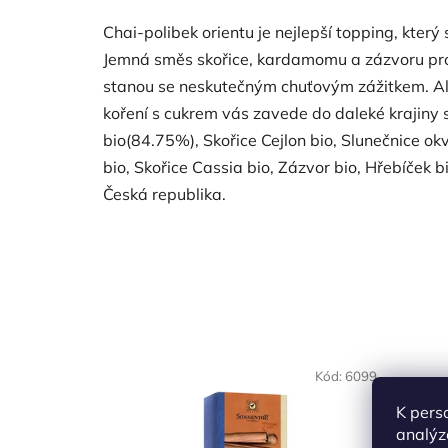
Chai-polibek orientu je nejlepší topping, kter
Jemná směs skořice, kardamomu a zázvoru pr
stanou se neskutečným chuťovým zážitkem. Ali
koření s cukrem vás zavede do daleké krajiny s
bio(84.75%), Skořice Cejlon bio, Slunečnice o
bio, Skořice Cassia bio, Zázvor bio, Hřebíček
Česká republika.
NAŠE OVĚŘENÁ
NAŠE 
Kód:
6099
VOLBA
VO
K pers
analýz