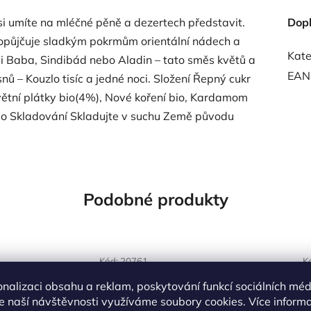
ý si umíte na mléčné pěně a dezertech představit.
Dop
opůjčuje sladkým pokrmům orientální nádech a
Kate
 Baba, Sindibád nebo Aladin – tato směs květů a
EAN
nů – Kouzlo tisíc a jedné noci. Složení Řepný cukr
květní plátky bio(4%), Nové koření bio, Kardamom
 bio Skladování Skladujte v suchu Země původu
Podobné produkty
OVĚŘENÁ
NAŠE OVĚŘENÁ
Kód:
20761
K
LBA
VOLBA
onalizaci obsahu a reklam, poskytování funkcí sociálních méd
e naší návštěvnosti využíváme soubory cookies. Více inform