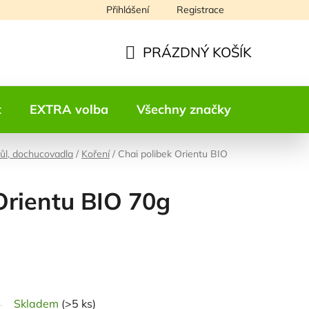
Přihlášení
Registrace
Napište nám
PRÁZDNÝ KOŠÍK
NÁKUPNÍ
KOŠÍK
t
EXTRA volba
Všechny značky
Kontakt
sůl, dochucovadla
/
Koření
/
Chai polibek Orientu BIO
Orientu BIO 70g
odnocení
Skladem
(>5 ks)