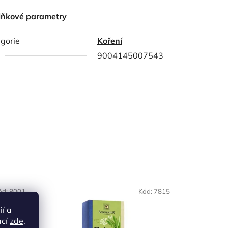
lňkové parametry
gorie
Koření
9004145007543
NAŠE OVĚŘENÁ
ód:
8001
Kód:
7815
VOLBA
ií a
ací
zde
.