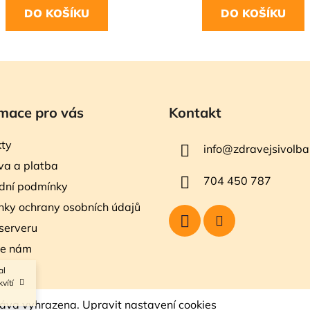
DO KOŠÍKU
DO KOŠÍKU
mace pro vás
Kontakt
ty
info
@
zdravejsivolba
a a platba
704 450 787
dní podmínky
ky ochrany osobních údajů
serveru
te nám
al
vítí
ráva vyhrazena.
Upravit nastavení cookies