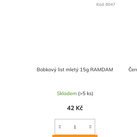
NAŠE OVĚŘENÁ
NAŠE 
Kód:
8047
VOLBA
VO
Bobkový list mletý 15g RAMDAM
Čer
Skladem
(>5 ks)
42 Kč