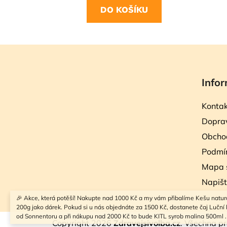
DO KOŠÍKU
Z
á
Infor
p
a
Kontak
t
Doprav
í
Obcho
Podmín
Mapa 
Napiš
🎉 Akce, která potěší! Nakupte nad 1000 Kč a my vám přibalíme Kešu natur
200g jako dárek. Pokud si u nás objednáte za 1500 Kč, dostanete čaj Luční k
od Sonnentoru a při nákupu nad 2000 Kč to bude KITL syrob malina 500ml .
Copyright 2026
Zdravejsivolba.cz
. Všechna p