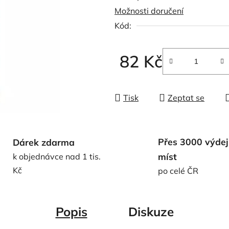
Možnosti doručení
0,0
Kód:
z
5
hvězdiček.
82 Kč
Měrná cena:
Tisk
Zeptat se
Přes 3000 výdej
Dárek zdarma
míst
k objednávce nad 1 tis.
Kč
po celé ČR
Popis
Diskuze