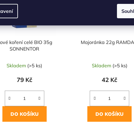
avení
Souh
ové koření celé BIO 35g
Majoránka 22g RAMD
SONNENTOR
Skladem
(>5 ks)
Skladem
(>5 ks)
79 Kč
42 Kč
DO KOŠÍKU
DO KOŠÍKU