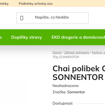
mínky
Podmínky ochrany osobních údajů
Mapa serveru
a
Doplňky stravy
EKO drogerie a domácnos
Domů
/
Zdravé potraviny
/
Koření, 
70g SONNENTOR
Chai polibek 
SONNENTOR
Průměrné
Neohodnoceno
Podrobnosti h
hodnocení
Značka:
Sonnentor
produktu
Dostupnost
je