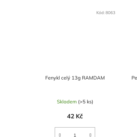
NAŠE OVĚŘENÁ
NAŠE 
Kód:
8063
VOLBA
VO
Fenykl celý 13g RAMDAM
Pe
Skladem
(>5 ks)
42 Kč