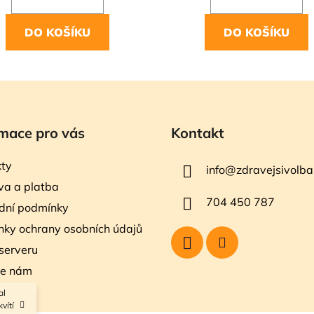
DO KOŠÍKU
DO KOŠÍKU
mace pro vás
Kontakt
ty
info
@
zdravejsivolba
a a platba
704 450 787
dní podmínky
ky ochrany osobních údajů
serveru
te nám
al
vítí