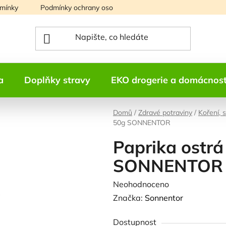
mínky
Podmínky ochrany osobních údajů
Mapa serveru
a
Doplňky stravy
EKO drogerie a domácnos
Domů
/
Zdravé potraviny
/
Koření, 
50g SONNENTOR
Paprika ostrá
SONNENTOR
Průměrné
Neohodnoceno
Podrobnosti h
hodnocení
Značka:
Sonnentor
produktu
Dostupnost
je