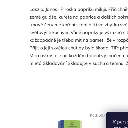
Laszlo, Janos i Piroska papriku milují. Přičic
země guláše, kuřete na paprice a dalších pokr
tmavě červené koření si oblíbili i ve zbytku 
světových kuchyní. Vůně papriky je výrazná s t
každopádně je třeba mít na paměti, že v rozpál
Přijít o její skvělou chuť by byla škoda. TIP: 
Míra ostrosti je na každém balení vyznačena p
mletá Skladování Skladujte v suchu a temnu.
NAŠE OVĚŘENÁ
NAŠE 
Kód:
6075
VOLBA
VO
K pers
analýz