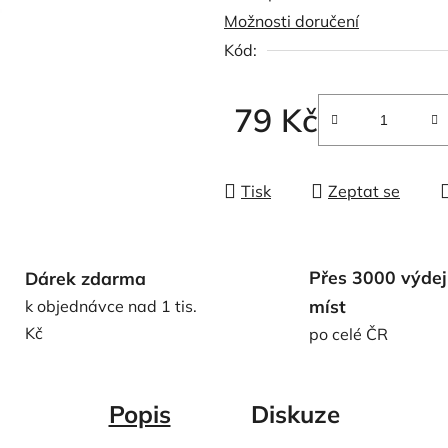
Možnosti doručení
0,0
Kód:
z
5
hvězdiček.
79 Kč
Měrná cena:
Tisk
Zeptat se
Přes 3000 výdej
Dárek zdarma
míst
k objednávce nad 1 tis.
Kč
po celé ČR
Popis
Diskuze