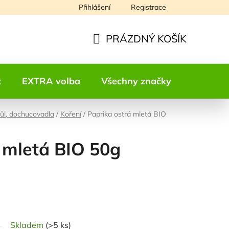
Přihlášení
Registrace
Napište nám
PRÁZDNÝ KOŠÍK
NÁKUPNÍ
KOŠÍK
t
EXTRA volba
Všechny značky
Kontakt
sůl, dochucovadla
/
Koření
/
Paprika ostrá mletá BIO
 mletá BIO 50g
odnocení
Skladem
(>5 ks)