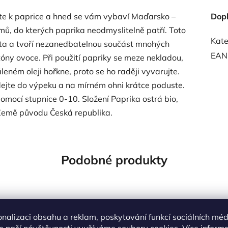
hněte k paprice a hned se vám vybaví Maďarsko –
Dop
mů, do kterých paprika neodmyslitelně patří. Toto
Kate
světa a tvoří nezanedbatelnou součást mnohých
EAN
óny ovoce. Při použití papriky se meze nekladou,
eném oleji hořkne, proto se ho raději vyvarujte.
přidejte do výpeku a na mírném ohni krátce poduste.
omocí stupnice 0-10. Složení Paprika ostrá bio,
 Země původu Česká republika.
Podobné produkty
OVĚŘENÁ
NAŠE OVĚŘENÁ
Kód:
8029
K
LBA
VOLBA
onalizaci obsahu a reklam, poskytování funkcí sociálních méd
e naší návštěvnosti využíváme soubory cookies. Více inform