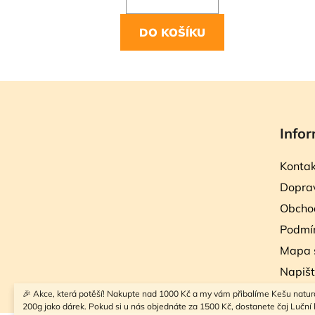
DO KOŠÍKU
Z
á
Infor
p
a
Kontak
t
Doprav
í
Obcho
Podmín
Mapa 
Napiš
🎉 Akce, která potěší! Nakupte nad 1000 Kč a my vám přibalíme Kešu natur
200g jako dárek. Pokud si u nás objednáte za 1500 Kč, dostanete čaj Luční k