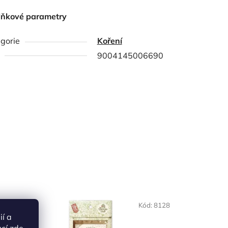
lňkové parametry
gorie
Koření
9004145006690
NAŠE OVĚŘENÁ
ód:
8118
Kód:
8128
VOLBA
ií a
ací
zde
.