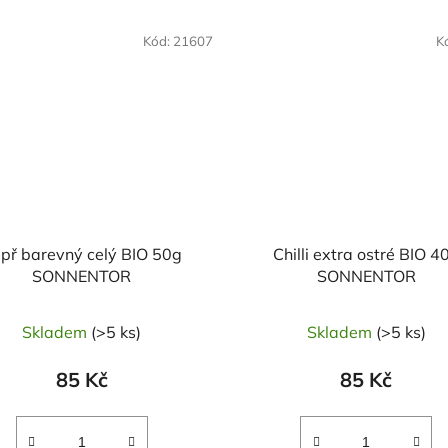
OVĚŘENÁ
NAŠE OVĚŘENÁ
Kód:
21607
K
LBA
VOLBA
př barevný celý BIO 50g
Chilli extra ostré BIO 4
SONNENTOR
SONNENTOR
Skladem
(>5 ks)
Skladem
(>5 ks)
85 Kč
85 Kč