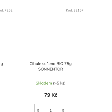
NAŠE OVĚŘENÁ
ód:
7252
Kód:
32157
VOLBA
0g
Cibule sušena BIO 75g
SONNENTOR
Skladem
(>5 ks)
79 Kč