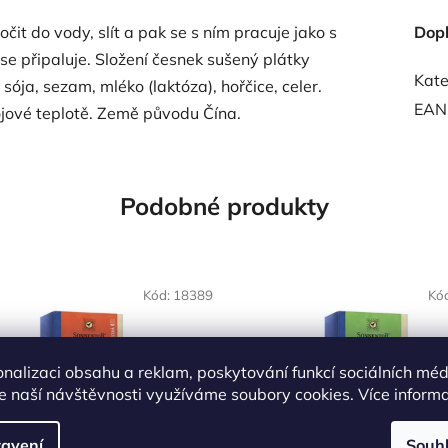
it do vody, slít a pak se s ním pracuje jako s
Dop
se připaluje. Složení česnek sušený plátky
Kate
ója, sezam, mléko (laktóza), hořčice, celer.
EAN
ojové teplotě. Země původu Čína.
Podobné produkty
OVĚŘENÁ
NAŠE OVĚŘENÁ
Kód:
18389
Kó
LBA
VOLBA
onalizaci obsahu a reklam, poskytování funkcí sociálních méd
e naší návštěvnosti využíváme soubory cookies. Více inform
avení
Souh