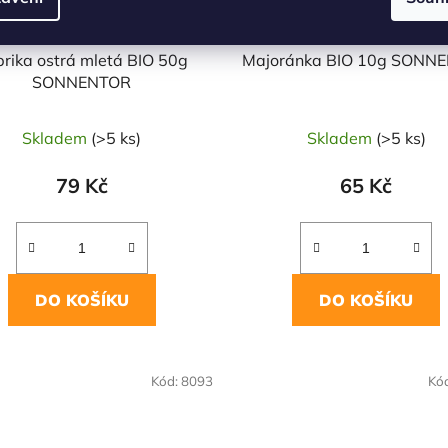
rika ostrá mletá BIO 50g
Majoránka BIO 10g SONN
SONNENTOR
Skladem
(>5 ks)
Skladem
(>5 ks)
79 Kč
65 Kč
DO KOŠÍKU
DO KOŠÍKU
OVĚŘENÁ
NAŠE OVĚŘENÁ
Kód:
8093
Kó
LBA
VOLBA