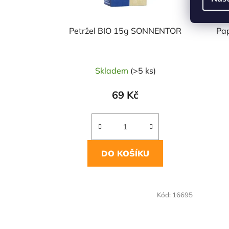
Petržel BIO 15g SONNENTOR
Pap
Skladem
(>5 ks)
69 Kč
DO KOŠÍKU
NAŠE OVĚŘENÁ
NAŠE 
Kód:
16695
VOLBA
VO