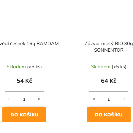
vědí česnek 16g RAMDAM
Zázvor mletý BIO 30g
SONNENTOR
Skladem
(>5 ks)
Skladem
(>5 ks)
54 Kč
64 Kč
DO KOŠÍKU
DO KOŠÍKU