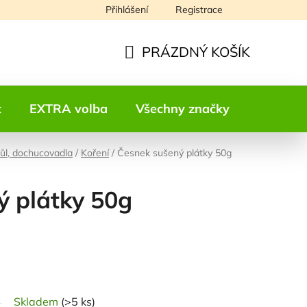
Přihlášení
Registrace
Napište nám
PRÁZDNÝ KOŠÍK
NÁKUPNÍ
KOŠÍK
t
EXTRA volba
Všechny značky
Kontakt
sůl, dochucovadla
/
Koření
/
Česnek sušený plátky 50g
ý plátky 50g
odnocení
Skladem
(>5 ks)