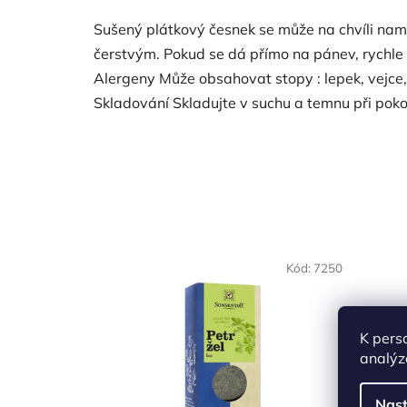
Sušený plátkový česnek se může na chvíli namoč
čerstvým. Pokud se dá přímo na pánev, rychle 
Alergeny Může obsahovat stopy : lepek, vejce, s
Skladování Skladujte v suchu a temnu při pok
NAŠE OVĚŘENÁ
NAŠE 
Kód:
7250
VOLBA
VO
K pers
analýz
Nast