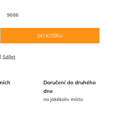
9686
DO KOŠÍKU
Sdílet
ních
Doručení do druhého
dne
na jakékoliv místo