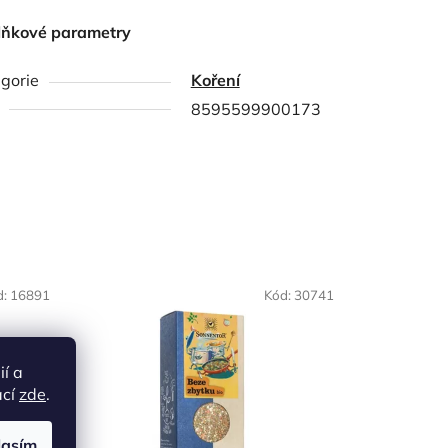
lňkové parametry
gorie
Koření
8595599900173
d:
16891
Kód:
30741
ií a
ací
zde
.
lasím