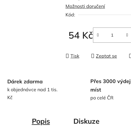
Možnosti doručení
0,0
Kód:
z
5
hvězdiček.
54 Kč
Měrná cena:
Tisk
Zeptat se
Přes 3000 výdej
Dárek zdarma
míst
k objednávce nad 1 tis.
Kč
po celé ČR
Popis
Diskuze