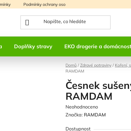
mínky
Podmínky ochrany osobních údajů
Mapa serveru
a
Doplňky stravy
EKO drogerie a domácnos
Domů
/
Zdravé potraviny
/
Koření, 
RAMDAM
Česnek sušen
RAMDAM
Průměrné
Neohodnoceno
Podrobnosti h
hodnocení
Značka:
RAMDAM
produktu
Dostupnost
je