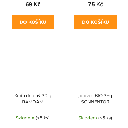
69 Kč
75 Kč
DO KOŠÍKU
DO KOŠÍKU
NAŠE OVĚŘENÁ
NAŠE OVĚŘENÁ
VOLBA
VOLBA
Kmín drcený 30 g
Jalovec BIO 35g
RAMDAM
SONNENTOR
Skladem
(>5 ks)
Skladem
(>5 ks)