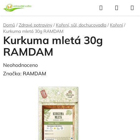
Přejít
Hledat
NÁKUP
na
KOŠÍK
obsah
Domů
/
Zdravé potraviny
/
Koření, sůl, dochucovadla
/
Koření
/
Kurkuma mletá 30g RAMDAM
Kurkuma mletá 30g
RAMDAM
Průměrné
Neohodnoceno
Podrobnosti hodnocení
hodnocení
Značka:
RAMDAM
produktu
NAŠE OVĚŘENÁ
VOLBA
je
0,0
z
5
hvězdiček.