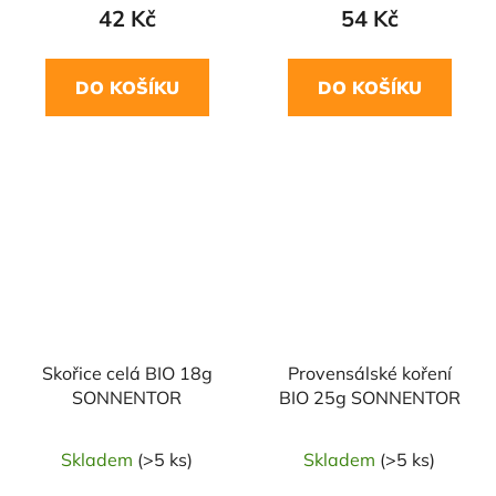
42 Kč
54 Kč
DO KOŠÍKU
DO KOŠÍKU
NAŠE OVĚŘENÁ
VOLBA
Skořice celá BIO 18g
Provensálské koření
SONNENTOR
BIO 25g SONNENTOR
Skladem
(>5 ks)
Skladem
(>5 ks)