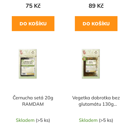
75 Kč
89 Kč
DO KOŠÍKU
DO KOŠÍKU
NAŠE OVĚŘENÁ
VOLBA
Černucha setá 20g
Vegetka dobrotka bez
RAMDAM
glutamátu 130g
RAMDAM
Skladem
(>5 ks)
Skladem
(>5 ks)