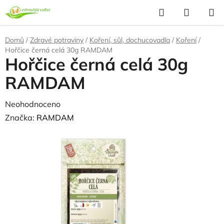
Přejít
Hledat
NÁKUP
na
KOŠÍK
obsah
Domů
/
Zdravé potraviny
/
Koření, sůl, dochucovadla
/
Koření
/
Hořčice černá celá 30g RAMDAM
Hořčice černá celá 30g
RAMDAM
Průměrné
Neohodnoceno
Podrobnosti hodnocení
hodnocení
Značka:
RAMDAM
produktu
NAŠE OVĚŘENÁ
VOLBA
je
0,0
z
5
hvězdiček.