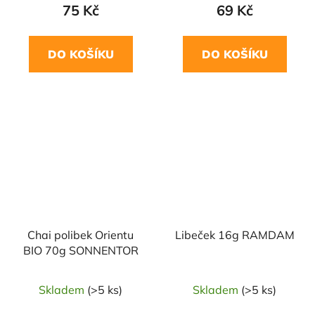
75 Kč
69 Kč
DO KOŠÍKU
DO KOŠÍKU
NAŠE OVĚŘENÁ
VOLBA
Chai polibek Orientu
Libeček 16g RAMDAM
BIO 70g SONNENTOR
Skladem
(>5 ks)
Skladem
(>5 ks)